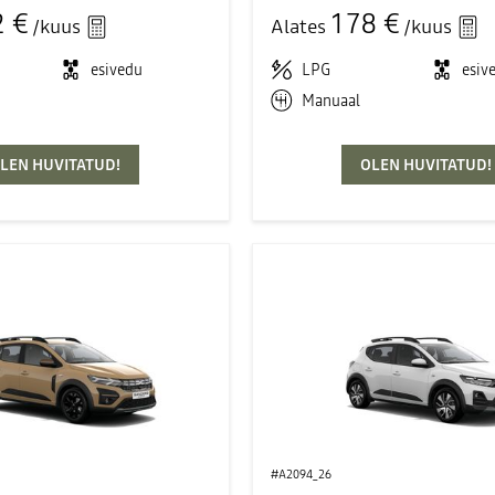
2 €
178 €
/kuus
Alates
/kuus
esivedu
LPG
esiv
Manuaal
LEN HUVITATUD!
OLEN HUVITATUD!
#A2094_26