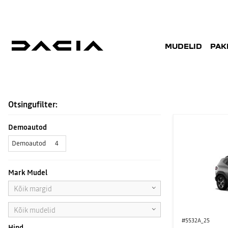
MUDELID
PAK
LAOAUTOD
Otsingufilter:
Demoautod
Demoautod
4
Mark Mudel
Kõik margid
Kõik mudelid
#5532A_25
Hind