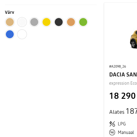
Värv
#A2098_26
DACIA SA
expression Ec
18 290
18
Alates
LPG
Manuaal