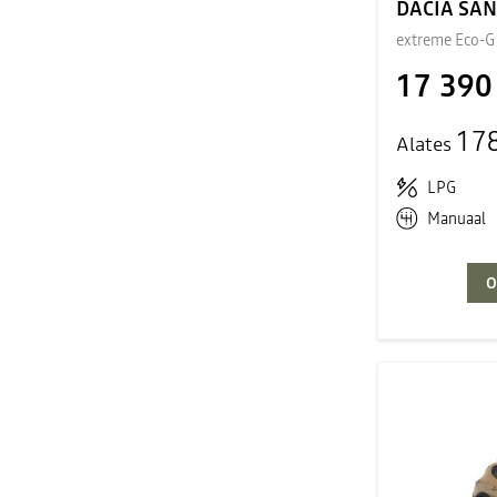
DACIA SA
extreme Eco-G
17 390
17
Alates
LPG
Manuaal
O