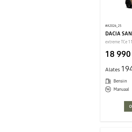
#A2026_25
DACIA SA
extreme TCe 1
18 990
19
Alates
Bensiin
Manuaal
O