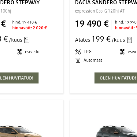
NDERO STEPWAY
DACIA SANDERO STEPW
 100hj
expression Eco-G 120hj AT
 €
19 490 €
hind:
19 410 €
hind:
19 990
hinnavõit:
2 020 €
hinnavõit:
8 €
199 €
/kuus
Alates
/kuus
esivedu
LPG
esiv
Automaat
LEN HUVITATUD!
OLEN HUVITATUD!