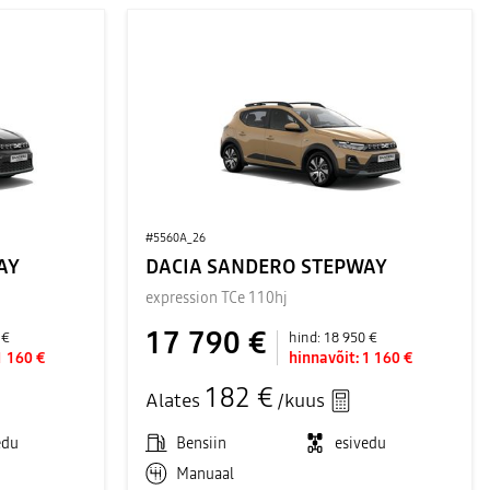
#5560A_26
AY
DACIA SANDERO STEPWAY
expression TCe 110hj
17 790 €
 €
hind:
18 950 €
1 160 €
hinnavõit:
1 160 €
182 €
Alates
/kuus
edu
Bensiin
esivedu
Manuaal