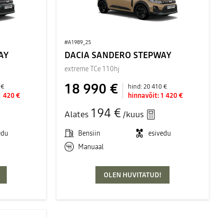
#A1989_25
AY
DACIA SANDERO STEPWAY
extreme TCe 110hj
18 990 €
 €
hind:
20 410 €
1 420 €
hinnavõit:
1 420 €
194 €
Alates
/kuus
edu
Bensiin
esivedu
Manuaal
OLEN HUVITATUD!