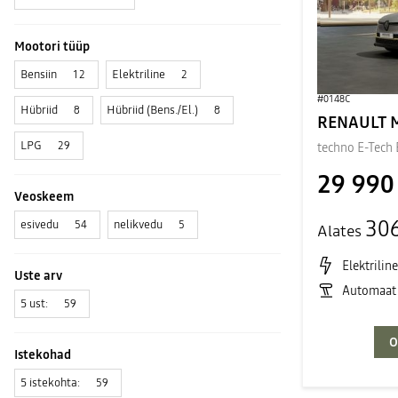
Mootori tüüp
Bensiin
Elektriline
12
2
#0148C
Hübriid
Hübriid (Bens./El.)
8
8
LPG
29
techno E-Tech
29 990
Veoskeem
30
esivedu
nelikvedu
54
5
Alates
Elektriline
Uste arv
Automaat
5 ust:
59
O
Istekohad
5 istekohta:
59