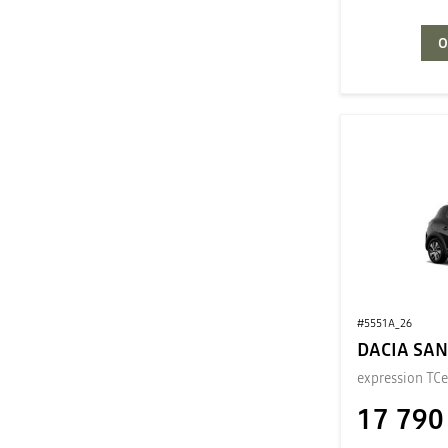
O
#5551A_26
DACIA SA
expression TCe
17 790