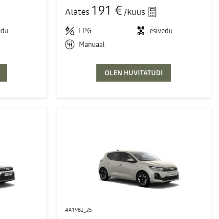
191 €
Alates
/kuus
edu
LPG
esivedu
Manuaal
OLEN HUVITATUD!
#A1982_25