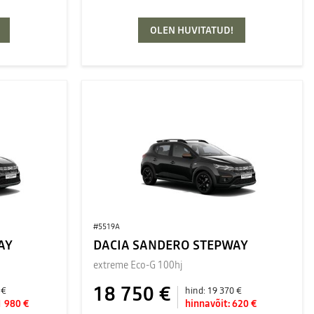
OLEN HUVITATUD!
#5519A
AY
DACIA SANDERO STEPWAY
extreme Eco-G 100hj
18 750 €
 €
hind:
19 370 €
1 980 €
hinnavõit:
620 €