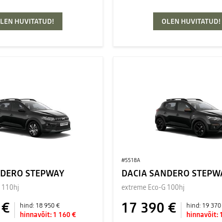
LEN HUVITATUD!
OLEN HUVITATUD!
#5518A
NDERO STEPWAY
DACIA SANDERO STEPW
 110hj
extreme Eco-G 100hj
 €
17 390 €
hind:
18 950 €
hind:
19 370
hinnavõit:
1 160 €
hinnavõit: