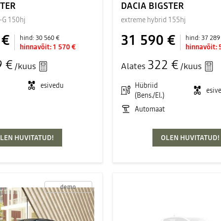
STER
DACIA BIGSTER
-G 150hj
extreme hybrid 155hj
 €
31 590 €
hind:
30 560 €
hind:
37 289
hinnavõit:
1 570 €
hinnavõit:
9 €
322 €
/kuus
Alates
/kuus
esivedu
Hübriid
esiv
(Bens./El.)
Automaat
LEN HUVITATUD!
OLEN HUVITATUD!
demo