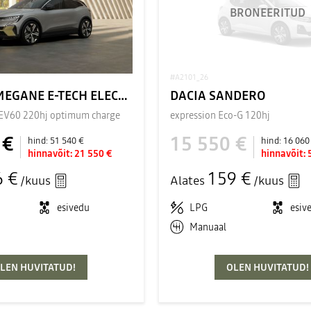
BRONEERITUD
#A2101_26
RENAULT MEGANE E-TECH ELECTRIC
DACIA SANDERO
 EV60 220hj optimum charge
expression Eco-G 120hj
 €
15 550 €
hind:
51 540 €
hind:
16 060
hinnavõit:
21 550 €
hinnavõit:
6 €
159 €
/kuus
Alates
/kuus
esivedu
LPG
esiv
Manuaal
LEN HUVITATUD!
OLEN HUVITATUD!