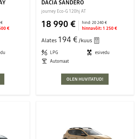
AY
DACIA SANDERO
journey Eco-G 120hj AT
18 990 €
 €
hind:
20 240 €
500 €
hinnavõit:
1 250 €
194 €
Alates
/kuus
edu
LPG
esivedu
Automaat
OLEN HUVITATUD!