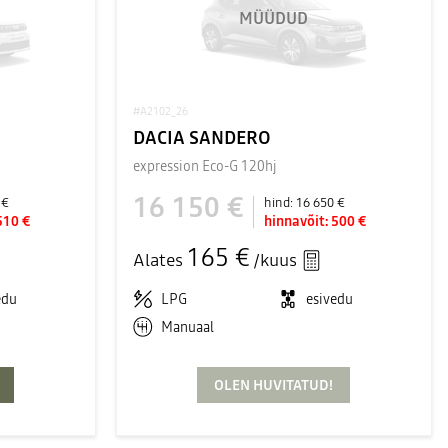
MÜÜDUD
#A2102_26
DACIA SANDERO
expression Eco-G 120hj
16 150 €
 €
hind:
16 650 €
510 €
hinnavõit:
500 €
165 €
Alates
/kuus
edu
LPG
esivedu
Manuaal
OLEN HUVITATUD!