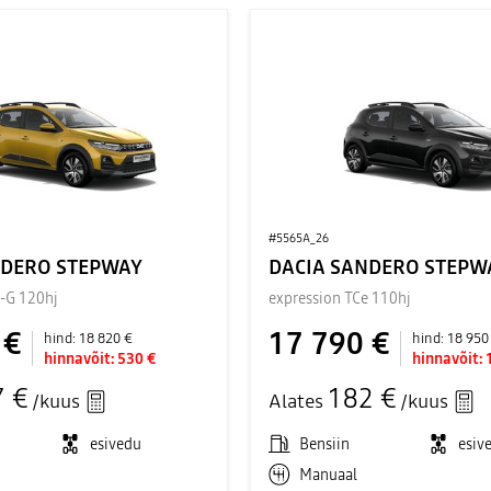
#5565A_26
NDERO STEPWAY
DACIA SANDERO STEPW
o-G 120hj
expression TCe 110hj
 €
17 790 €
hind:
18 820 €
hind:
18 950
hinnavõit:
530 €
hinnavõit:
7 €
182 €
/kuus
Alates
/kuus
esivedu
Bensiin
esiv
Manuaal