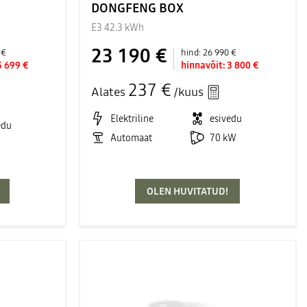
DONGFENG BOX
E3 42.3 kWh
23 190 €
 €
hind:
26 990 €
5 699 €
hinnavõit:
3 800 €
237 €
Alates
/kuus
Elektriline
esivedu
edu
Automaat
70 kW
OLEN HUVITATUD!