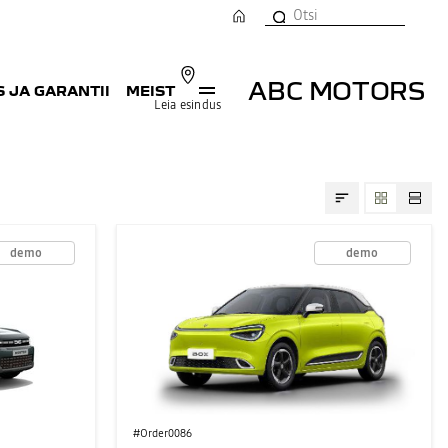
ABC MOTORS
 JA GARANTII
MEIST
Leia esindus
demo
demo
#Order0086