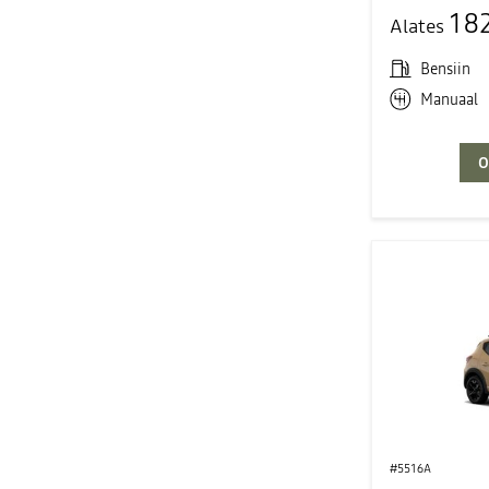
18
Alates
Bensiin
Manuaal
O
#5516A