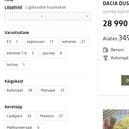
DACIA DU
Lõpphind
Ligikaudne kuumakse
journey hybrid
28 990
Varustustase
34
Alates
E3
expression
extreme
1
17
27
Bensiin
extreme 7-k
journey
5
8
Automaat
techno
1
O
Käigukast
Automaat
Manuaal
34
25
Keretüüp
Luukpära
Maastur
26
27
Mahtuniversaal
6