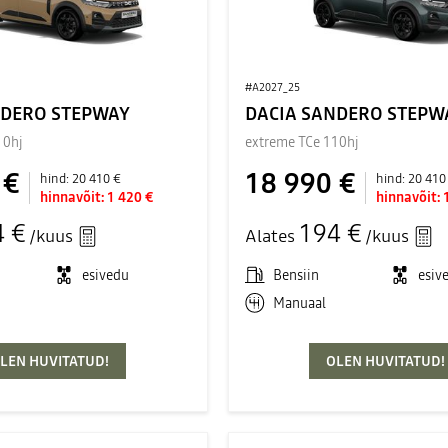
#A2027_25
NDERO STEPWAY
DACIA SANDERO STEPW
10hj
extreme TCe 110hj
 €
18 990 €
hind:
20 410 €
hind:
20 410
hinnavõit:
1 420 €
hinnavõit:
4 €
194 €
/kuus
Alates
/kuus
esivedu
Bensiin
esiv
Manuaal
LEN HUVITATUD!
OLEN HUVITATUD!