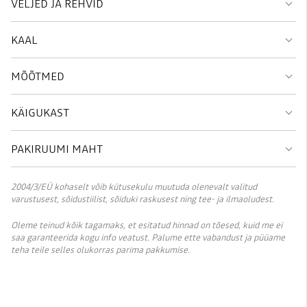
VELJED JA REHVID
KAAL
MÕÕTMED
KÄIGUKAST
PAKIRUUMI MAHT
2004/3/EÜ kohaselt võib kütusekulu muutuda olenevalt valitud
varustusest, sõidustiilist, sõiduki raskusest ning tee- ja ilmaoludest.
Oleme teinud kõik tagamaks, et esitatud hinnad on tõesed, kuid me ei
saa garanteerida kogu info veatust. Palume ette vabandust ja püüame
teha teile selles olukorras parima pakkumise.