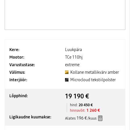
Kere:
Luukpära
Mootor:
TCe 110hj
Varustustase:
extreme
Välimus:
Kollane metallikvärv amber
Interjöör:
Microcloud tekstiilpolster
19 190 €
Lõpphind:
20 450 €
hind:
1 260 €
hinnavõit:
Ligikaudne kuumakse:
196 €
Alates
/kuus