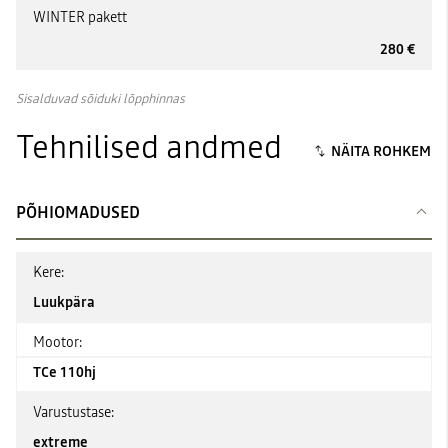
WINTER pakett
280 €
Sisalduvad sõiduki lõpphinnas
Tehnilised andmed
PÕHIOMADUSED
Kere:
Luukpära
Mootor:
TCe 110hj
Varustustase:
extreme