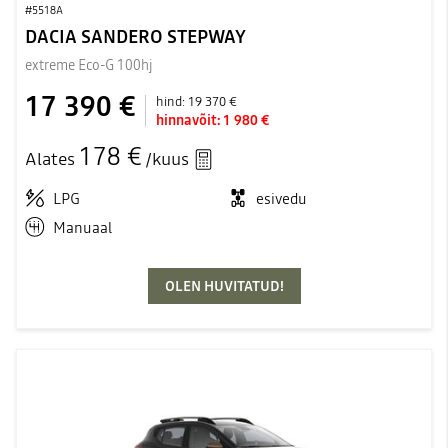
#5518A
DACIA SANDERO STEPWAY
extreme Eco-G 100hj
17 390 €
hind:
19 370 €
hinnavõit:
1 980 €
178 €
Alates
/kuus
LPG
esivedu
Manuaal
OLEN HUVITATUD!