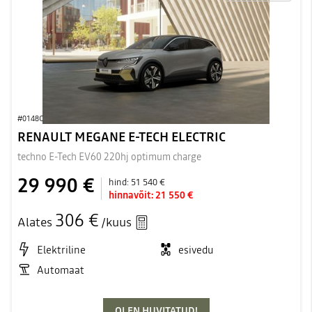
#0148C
RENAULT MEGANE E-TECH ELECTRIC
techno E-Tech EV60 220hj optimum charge
29 990 €
hind:
51 540 €
hinnavõit:
21 550 €
306 €
Alates
/kuus
Elektriline
esivedu
Automaat
OLEN HUVITATUD!