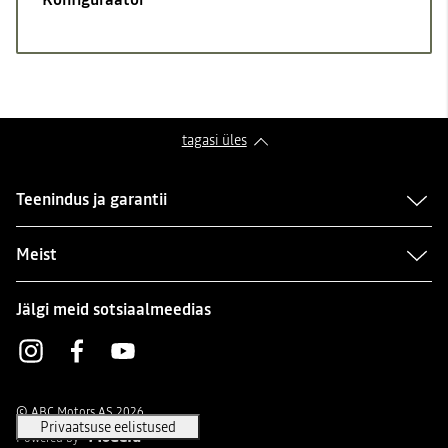
tagasi üles
Teenindus ja garantii
Meist
Jälgi meid sotsiaalmeedias
Instagram
Facebook
Youtube
© ABC Motors AS 2026
Powered by