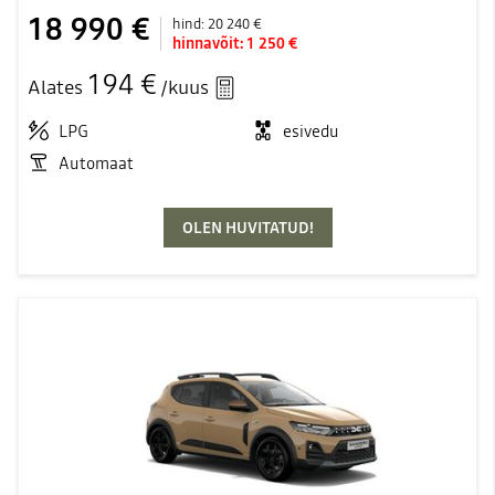
18 990 €
hind:
20 240 €
hinnavõit:
1 250 €
194 €
Alates
/kuus
LPG
esivedu
Automaat
OLEN HUVITATUD!