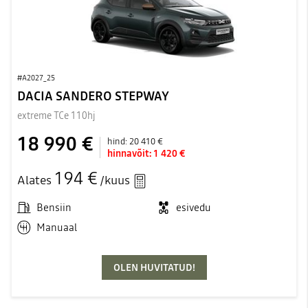
#A2027_25
DACIA SANDERO STEPWAY
extreme TCe 110hj
18 990 €
hind:
20 410 €
hinnavõit:
1 420 €
194 €
Alates
/kuus
Bensiin
esivedu
Manuaal
OLEN HUVITATUD!