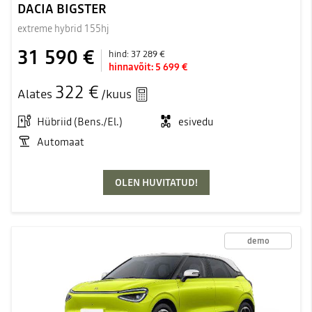
DACIA BIGSTER
extreme hybrid 155hj
31 590 €
hind:
37 289 €
hinnavõit:
5 699 €
322 €
Alates
/kuus
Hübriid (Bens./El.)
esivedu
Automaat
OLEN HUVITATUD!
demo