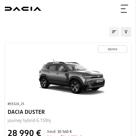
LAOAUTOD
demo
#5532A_25
DACIA DUSTER
journey hybrid-G 150hj
28 990 €
hind:
30 560 €