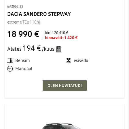
#A2026_25
DACIA SANDERO STEPWAY
extreme TCe 110hj
18 990 €
hind:
20 410 €
hinnavõit:
1 420 €
194 €
Alates
/kuus
Bensiin
esivedu
Manuaal
OLEN HUVITATUD!