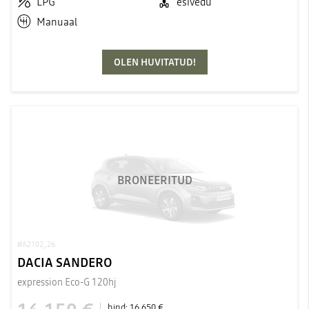
LPG
esivedu
Manuaal
OLEN HUVITATUD!
BRONEERITUD
#A2102_26
DACIA SANDERO
expression Eco-G 120hj
hind:
16 650 €