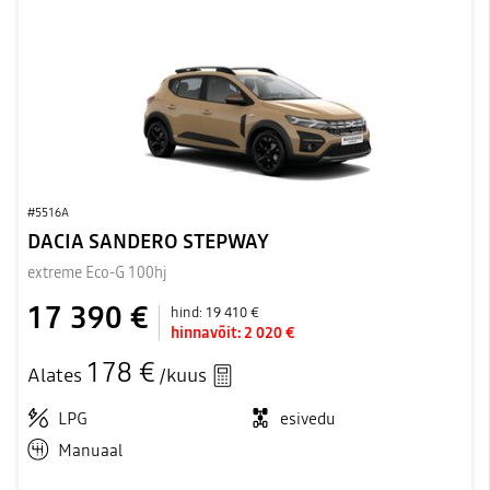
#5516A
DACIA SANDERO STEPWAY
extreme Eco-G 100hj
17 390 €
hind:
19 410 €
hinnavõit:
2 020 €
178 €
Alates
/kuus
LPG
esivedu
Manuaal