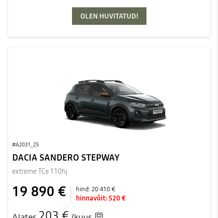
OLEN HUVITATUD!
#A2031_25
DACIA SANDERO STEPWAY
extreme TCe 110hj
19 890 €
hind:
20 410 €
hinnavõit:
520 €
203 €
Alates
/kuus