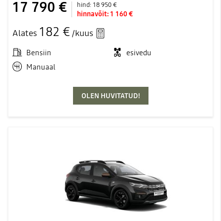
17 790 €
hind:
18 950 €
hinnavõit:
1 160 €
182 €
Alates
/kuus
Bensiin
esivedu
Manuaal
OLEN HUVITATUD!