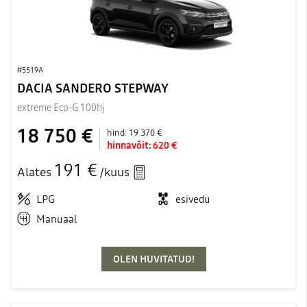
#5519A
DACIA SANDERO STEPWAY
extreme Eco-G 100hj
18 750 €
hind:
19 370 €
hinnavõit:
620 €
191 €
Alates
/kuus
LPG
esivedu
Manuaal
OLEN HUVITATUD!