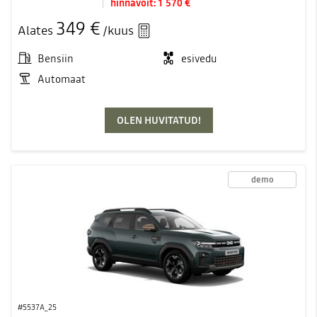
hinnavõit:
1 570 €
349 €
Alates
/kuus
Bensiin
esivedu
Automaat
OLEN HUVITATUD!
demo
#5537A_25