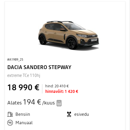
#A1989_25
DACIA SANDERO STEPWAY
extreme TCe 110hj
18 990 €
hind:
20 410 €
hinnavõit:
1 420 €
194 €
Alates
/kuus
Bensiin
esivedu
Manuaal