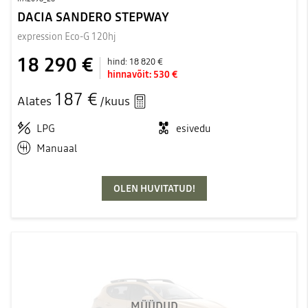
DACIA SANDERO STEPWAY
expression Eco-G 120hj
18 290 €
hind:
18 820 €
hinnavõit:
530 €
187 €
Alates
/kuus
LPG
esivedu
Manuaal
OLEN HUVITATUD!
MÜÜDUD