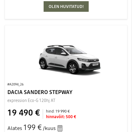
OLEN HUVITATUD!
#A2094_26
DACIA SANDERO STEPWAY
expression Eco-G 120hj AT
19 490 €
hind:
19 990 €
hinnavõit:
500 €
199 €
Alates
/kuus