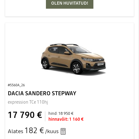
OLEN HUVITATUD!
#5560A_26
DACIA SANDERO STEPWAY
expression TCe 110hj
17 790 €
hind:
18 950 €
hinnavõit:
1 160 €
182 €
Alates
/kuus