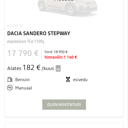
#5559A_26
DACIA SANDERO STEPWAY
expression TCe 110hj
17 790 €
hind:
18 950 €
hinnavõit:
1 160 €
182 €
Alates
/kuus
Bensiin
esivedu
Manuaal
OLEN HUVITATUD!