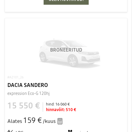
BRONEERITUD
#A2101_26
DACIA SANDERO
expression Eco-G 120hj
15 550 €
hind:
16 060 €
hinnavõit:
510 €
159 €
Alates
/kuus