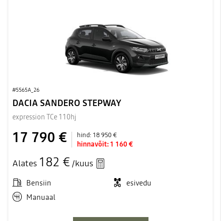
#5565A_26
DACIA SANDERO STEPWAY
expression TCe 110hj
17 790 €
hind:
18 950 €
hinnavõit:
1 160 €
182 €
Alates
/kuus
Bensiin
esivedu
Manuaal