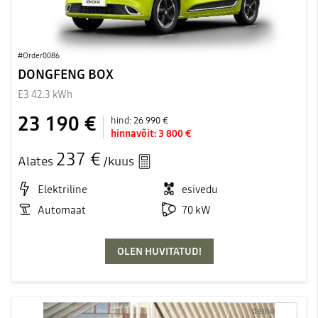
#Order0086
DONGFENG BOX
E3 42.3 kWh
23 190 €
hind:
26 990 €
hinnavõit:
3 800 €
237 €
Alates
/kuus
Elektriline
esivedu
Automaat
70 kW
OLEN HUVITATUD!
demo