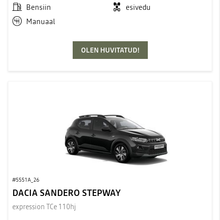
Bensiin
esivedu
Manuaal
OLEN HUVITATUD!
#5551A_26
DACIA SANDERO STEPWAY
expression TCe 110hj