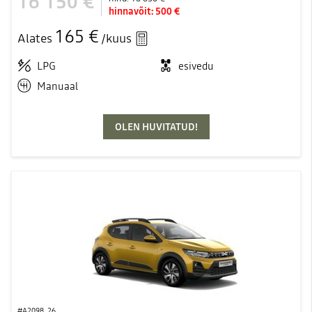
16 150 €
hinnavõit:
500 €
165 €
Alates
/kuus
LPG
esivedu
Manuaal
OLEN HUVITATUD!
#A2098_26