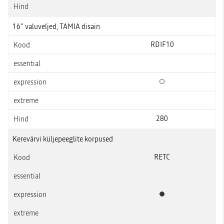
16" valuveljed, TAMIA disain
RDIF10
Lisavarustus
280
Kerevärvi küljepeeglite korpused
RETC
Standardvarustus