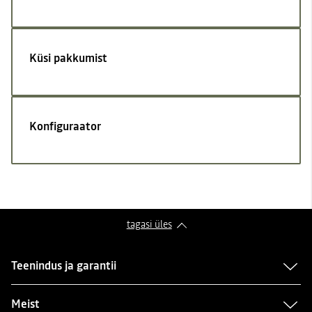
Küsi pakkumist
Konfiguraator
tagasi üles
Teenindus ja garantii
Meist