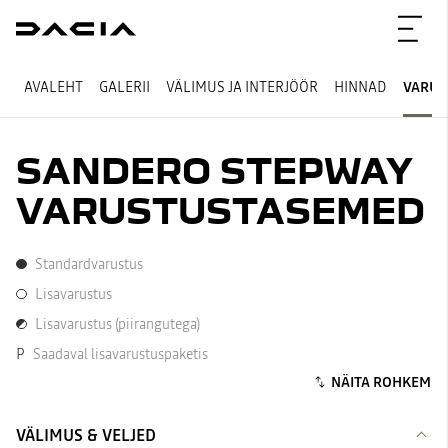
AVALEHT
GALERII
VÄLIMUS JA INTERJÖÖR
HINNAD
VARUS
SANDERO STEPWAY
VARUSTUSTASEMED
Standardvarustus
Standardvarustus
Lisavarustus
Lisavarustus
Lisavarustus (piirangutega)
Lisavarustus (piirangutega)
P
Saadaval lisavarustuspaketis
VÄLIMUS & VELJED