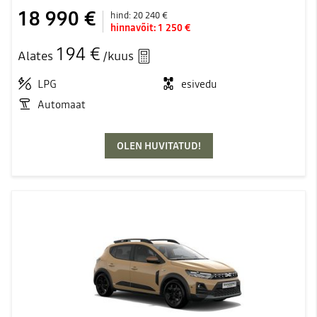
18 990 €
hind:
20 240 €
hinnavõit:
1 250 €
194 €
Alates
/kuus
LPG
esivedu
Automaat
OLEN HUVITATUD!