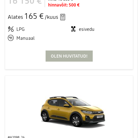
16 150 €
hinnavõit:
500 €
165 €
Alates
/kuus
LPG
esivedu
Manuaal
OLEN HUVITATUD!
#A2098_26