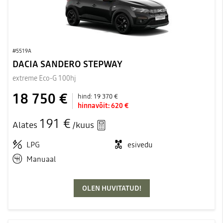
#5519A
DACIA SANDERO STEPWAY
extreme Eco-G 100hj
18 750 €
hind:
19 370 €
hinnavõit:
620 €
191 €
Alates
/kuus
LPG
esivedu
Manuaal
OLEN HUVITATUD!