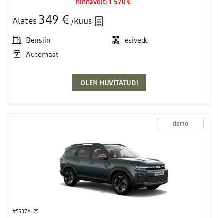
hinnavõit:
1 570 €
349 €
Alates
/kuus
Bensiin
esivedu
Automaat
OLEN HUVITATUD!
demo
#5537A_25