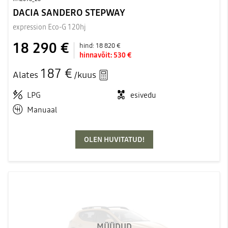
DACIA SANDERO STEPWAY
expression Eco-G 120hj
18 290 €
hind:
18 820 €
hinnavõit:
530 €
187 €
Alates
/kuus
LPG
esivedu
Manuaal
OLEN HUVITATUD!
MÜÜDUD