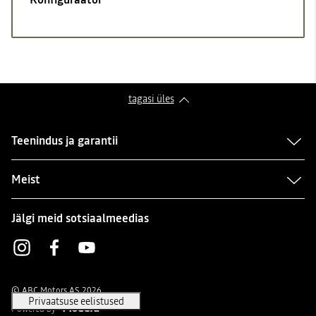
tagasi üles
Teenindus ja garantii
Meist
Jälgi meid sotsiaalmeedias
Instagram
Facebook
Youtube
© ABC Motors AS 2026
Powered by