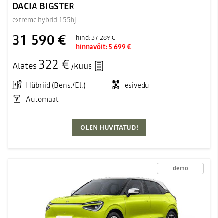
DACIA BIGSTER
extreme hybrid 155hj
31 590 €
hind:
37 289 €
hinnavõit:
5 699 €
322 €
Alates
/kuus
Hübriid (Bens./El.)
esivedu
Automaat
OLEN HUVITATUD!
demo