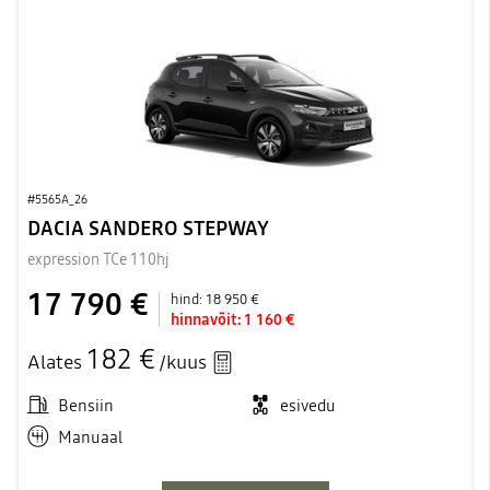
#5565A_26
DACIA SANDERO STEPWAY
expression TCe 110hj
17 790 €
hind:
18 950 €
hinnavõit:
1 160 €
182 €
Alates
/kuus
Bensiin
esivedu
Manuaal