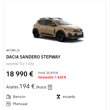
#A1989_25
DACIA SANDERO STEPWAY
extreme TCe 110hj
18 990 €
hind:
20 410 €
hinnavõit:
1 420 €
194 €
Alates
/kuus
Bensiin
esivedu
Manuaal