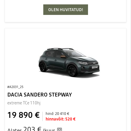
OLEN HUVITATUD!
#A2031_25
DACIA SANDERO STEPWAY
extreme TCe 110hj
19 890 €
hind:
20 410 €
hinnavõit:
520 €
203 €
Alates
/kuus