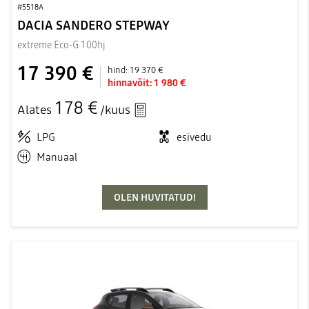
#5518A
DACIA SANDERO STEPWAY
extreme Eco-G 100hj
17 390 €
hind:
19 370 €
hinnavõit:
1 980 €
178 €
Alates
/kuus
LPG
esivedu
Manuaal
OLEN HUVITATUD!