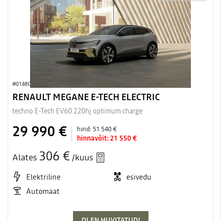
#0148C
RENAULT MEGANE E-TECH ELECTRIC
techno E-Tech EV60 220hj optimum charge
29 990 €
hind:
51 540 €
hinnavõit:
21 550 €
306 €
Alates
/kuus
Elektriline
esivedu
Automaat
OLEN HUVITATUD!