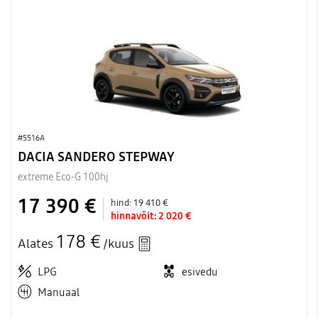
#5516A
DACIA SANDERO STEPWAY
extreme Eco-G 100hj
17 390 €
hind:
19 410 €
hinnavõit:
2 020 €
178 €
Alates
/kuus
LPG
esivedu
Manuaal