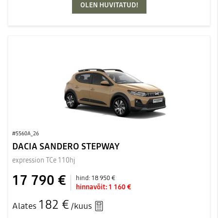
OLEN HUVITATUD!
#5560A_26
DACIA SANDERO STEPWAY
expression TCe 110hj
17 790 €
hind:
18 950 €
hinnavõit:
1 160 €
182 €
Alates
/kuus