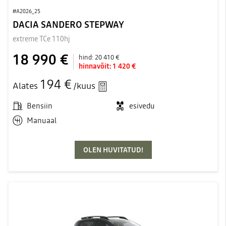
#A2026_25
DACIA SANDERO STEPWAY
extreme TCe 110hj
18 990 €
hind:
20 410 €
hinnavõit:
1 420 €
194 €
Alates
/kuus
Bensiin
esivedu
Manuaal
OLEN HUVITATUD!