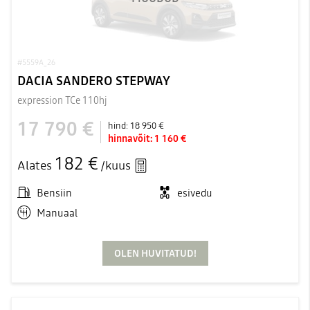
#5559A_26
DACIA SANDERO STEPWAY
expression TCe 110hj
17 790 €
hind:
18 950 €
hinnavõit:
1 160 €
182 €
Alates
/kuus
Bensiin
esivedu
Manuaal
OLEN HUVITATUD!