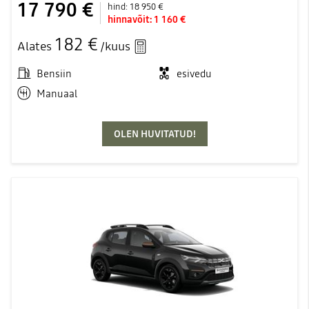
17 790 €
hind:
18 950 €
hinnavõit:
1 160 €
182 €
Alates
/kuus
Bensiin
esivedu
Manuaal
OLEN HUVITATUD!