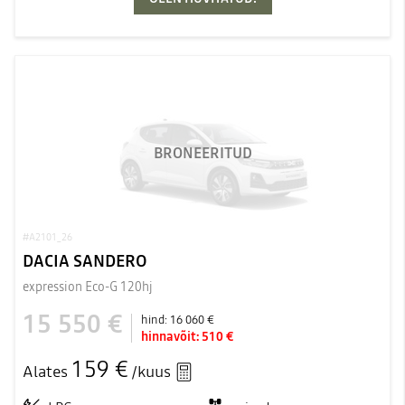
BRONEERITUD
#A2101_26
DACIA SANDERO
expression Eco-G 120hj
15 550 €
hind:
16 060 €
hinnavõit:
510 €
159 €
Alates
/kuus