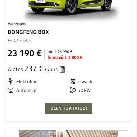
#Order0086
DONGFENG BOX
E3 42.3 kWh
23 190 €
hind:
26 990 €
hinnavõit:
3 800 €
237 €
Alates
/kuus
Elektriline
esivedu
Automaat
70 kW
OLEN HUVITATUD!
demo