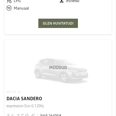
LPG
esivedu
Manuaal
OLEN HUVITATUD!
MÜÜDUD
#A2102_26
DACIA SANDERO
expression Eco-G 120hj
hind:
16 650 €