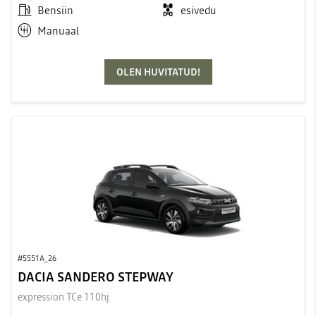
Bensiin
esivedu
Manuaal
OLEN HUVITATUD!
#5551A_26
DACIA SANDERO STEPWAY
expression TCe 110hj