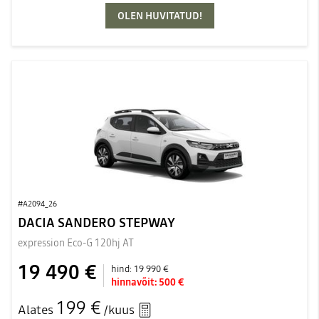
OLEN HUVITATUD!
#A2094_26
DACIA SANDERO STEPWAY
expression Eco-G 120hj AT
19 490 €
hind:
19 990 €
hinnavõit:
500 €
199 €
Alates
/kuus