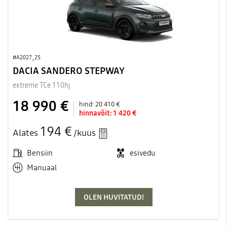
#A2027_25
DACIA SANDERO STEPWAY
extreme TCe 110hj
18 990 €
hind:
20 410 €
hinnavõit:
1 420 €
194 €
Alates
/kuus
Bensiin
esivedu
Manuaal
OLEN HUVITATUD!