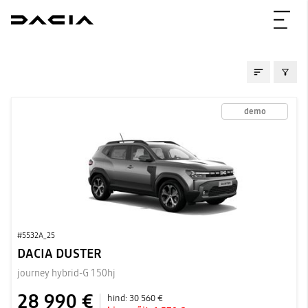
LAOAUTOD
demo
#5532A_25
DACIA DUSTER
journey hybrid-G 150hj
28 990 €
hind:
30 560 €