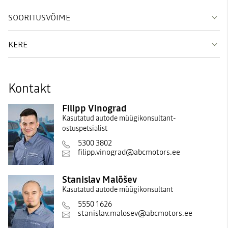
SOORITUSVÕIME
KERE
Kontakt
Filipp Vinograd
Kasutatud autode müügikonsultant-
ostuspetsialist
5300 3802
filipp.vinograd@abcmotors.ee
Stanislav Malõšev
Kasutatud autode müügikonsultant
5550 1626
stanislav.malosev@abcmotors.ee