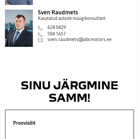
Sven Raudmets
Kasutatud autode müügikonsultant
624 0429
504 1657
sven.raudmets@abcmotors.ee
SINU JÄRGMINE
SAMM!
Proovisõit