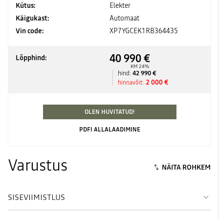
Kütus:
Elekter
Käigukast:
Automaat
Vin code:
XP7YGCEK1RB364435
40 990 €
Lõpphind:
KM 24%
42 990 €
hind:
2 000 €
hinnavõit:
OLEN HUVITATUD!
PDFI ALLALAADIMINE
Varustus
SISEVIIMISTLUS