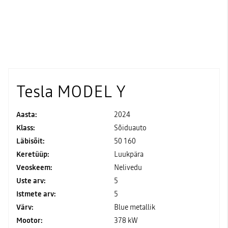
Tesla MODEL Y
Aasta:
2024
Klass:
Sõiduauto
Läbisõit:
50 160
Keretüüp:
Luukpära
Veoskeem:
Nelivedu
Uste arv:
5
Istmete arv:
5
Värv:
Blue metallik
Mootor:
378 kW