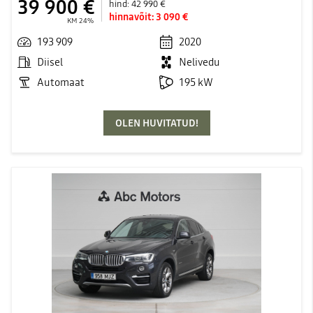
39 900 €
hind:
42 990 €
hinnavõit:
3 090 €
KM 24%
193 909
2020
Diisel
Nelivedu
Automaat
195 kW
OLEN HUVITATUD!