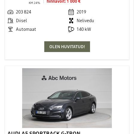
hinnavõit:
1 000 €
KM 24%
203 824
2019
Diisel
Nelivedu
Automaat
140 kW
OLEN HUVITATUD!
AUDI A5 SPORTBACK G-TRON