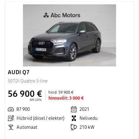
AUDI Q7
50TDI Quattro S-line
56 900 €
hind:
59 900 €
hinnavõit:
3 000 €
KM 24%
87 900
2021
Hübriid (diisel / elekter)
Nelivedu
Automaat
210 kW