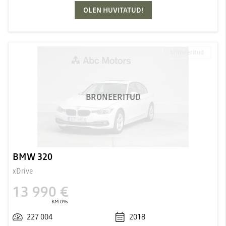
OLEN HUVITATUD!
broneeritud
BRONEERITUD
BMW 320
xDrive
13 990 €
KM 0%
227 004
2018