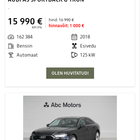
-
15 990 €
hind:
16 990 €
hinnavõit:
1 000 €
KM 0%
162 384
2018
Bensiin
Esivedu
Automaat
125 kW
OLEN HUVITATUD!