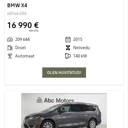
BMW X4
xDrive 20d
16 990 €
KM 0%
209 644
2015
Diisel
Nelivedu
Automaat
140 kW
OLEN HUVITATUD!