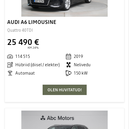
AUDI A6 LIMOUSINE
Quattro 40TDI
25 490 €
KM 24%
114 515
2019
Hübriid (diisel / elekter)
Nelivedu
Automaat
150 kW
OLEN HUVITATUD!