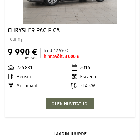
CHRYSLER PACIFICA
Touring
9 990 €
hind:
12 990 €
hinnavõit:
3 000 €
KM 24%
226 831
2016
Bensiin
Esivedu
Automaat
214 kW
OLEN HUVITATUD!
LAADIN JUURDE