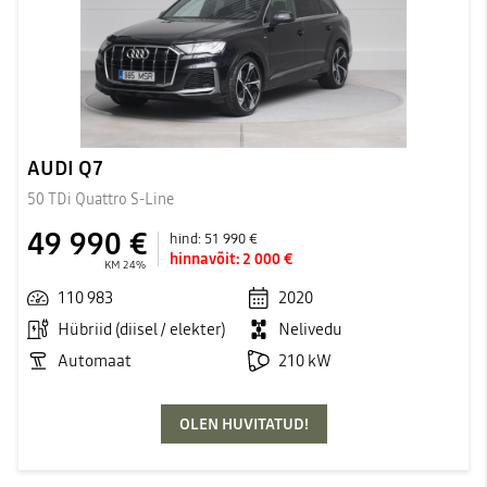
AUDI Q7
50 TDi Quattro S-Line
49 990 €
hind:
51 990 €
hinnavõit:
2 000 €
KM 24%
110 983
2020
Hübriid (diisel / elekter)
Nelivedu
Automaat
210 kW
OLEN HUVITATUD!