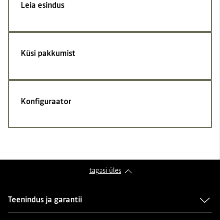
Leia esindus
Küsi pakkumist
Konfiguraator
tagasi üles
Teenindus ja garantii