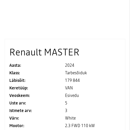
Renault MASTER
Aasta:
2024
Klass:
Tarbesõiduk
Läbisõit:
179 844
Keretüüp:
VAN
Veoskeem:
Esivedu
Uste arv:
5
Istmete arv:
3
Värv:
White
Mootor:
2.3 FWD 110 kW