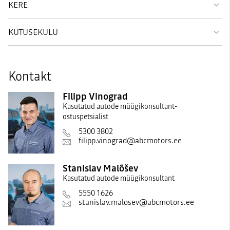
KERE
KÜTUSEKULU
Kontakt
Filipp Vinograd
Kasutatud autode müügikonsultant-
ostuspetsialist
5300 3802
filipp.vinograd@abcmotors.ee
Stanislav Malõšev
Kasutatud autode müügikonsultant
5550 1626
stanislav.malosev@abcmotors.ee