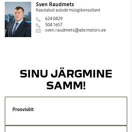
Sven Raudmets
Kasutatud autode müügikonsultant
624 0429
504 1657
sven.raudmets@abcmotors.ee
SINU JÄRGMINE
SAMM!
Proovisõit