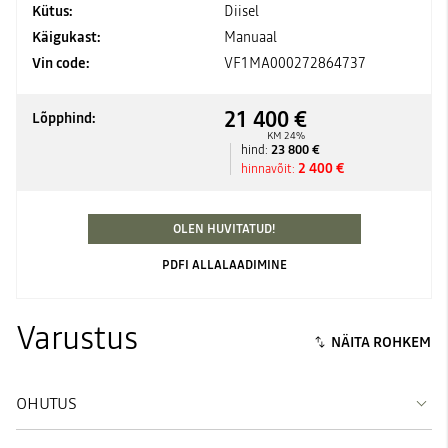
Kütus:
Diisel
Käigukast:
Manuaal
Vin code:
VF1MA000272864737
21 400 €
Lõpphind:
KM 24%
23 800 €
hind:
2 400 €
hinnavõit:
OLEN HUVITATUD!
PDFI ALLALAADIMINE
Varustus
OHUTUS