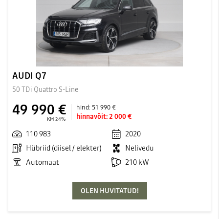
AUDI Q7
50 TDi Quattro S-Line
49 990 €
hind:
51 990 €
hinnavõit:
2 000 €
KM 24%
110 983
2020
Hübriid (diisel / elekter)
Nelivedu
Automaat
210 kW
OLEN HUVITATUD!