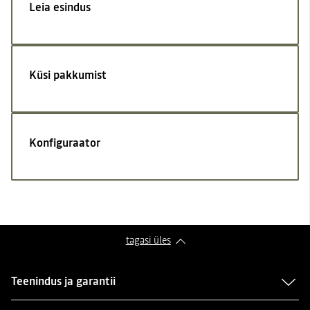
Leia esindus
Küsi pakkumist
Konfiguraator
tagasi üles
Teenindus ja garantii