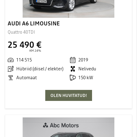
AUDI A6 LIMOUSINE
Quattro 40TDI
25 490 €
KM 24%
114 515
2019
Hübriid (diisel / elekter)
Nelivedu
Automaat
150 kW
OLEN HUVITATUD!