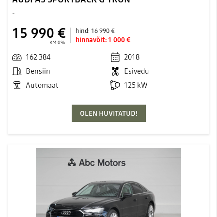
-
15 990 €
hind:
16 990 €
hinnavõit:
1 000 €
KM 0%
162 384
2018
Bensiin
Esivedu
Automaat
125 kW
OLEN HUVITATUD!