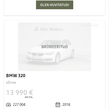
OLEN HUVITATUD!
broneeritud
BRONEERITUD
BMW 320
xDrive
13 990 €
KM 0%
227 004
2018