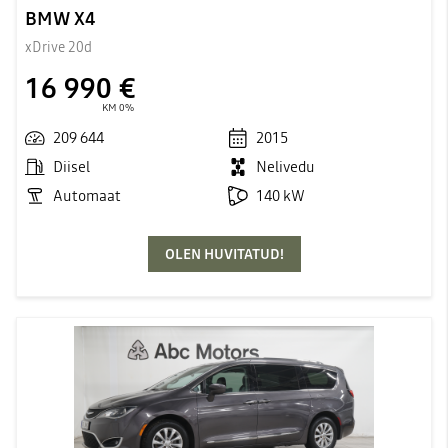
BMW X4
xDrive 20d
16 990 €
KM 0%
209 644
2015
Diisel
Nelivedu
Automaat
140 kW
OLEN HUVITATUD!