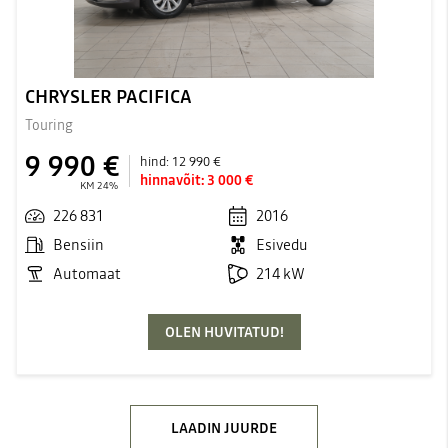
CHRYSLER PACIFICA
Touring
9 990 €
hind:
12 990 €
hinnavõit:
3 000 €
KM 24%
226 831
2016
Bensiin
Esivedu
Automaat
214 kW
OLEN HUVITATUD!
LAADIN JUURDE