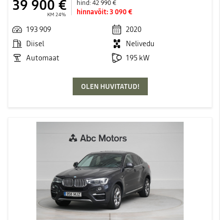
39 900 €
hind:
42 990 €
hinnavõit:
3 090 €
KM 24%
193 909
2020
Diisel
Nelivedu
Automaat
195 kW
OLEN HUVITATUD!