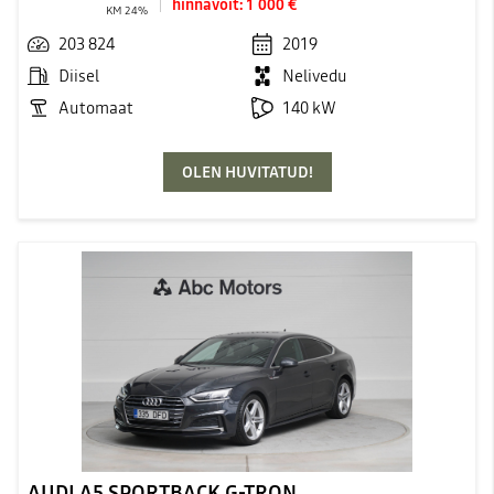
hinnavõit:
1 000 €
KM 24%
203 824
2019
Diisel
Nelivedu
Automaat
140 kW
OLEN HUVITATUD!
AUDI A5 SPORTBACK G-TRON