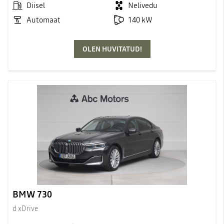
Diisel
Nelivedu
Automaat
140 kW
OLEN HUVITATUD!
BMW 730
d xDrive