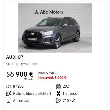
AUDI Q7
50TDI Quattro S-line
56 900 €
hind:
59 900 €
hinnavõit:
3 000 €
KM 24%
87 900
2021
Hübriid (diisel / elekter)
Nelivedu
Automaat
210 kW