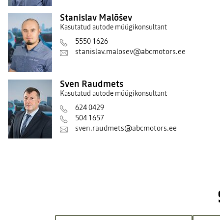
Stanislav Malõšev
Kasutatud autode müügikonsultant
5550 1626
stanislav.malosev@abcmotors.ee
Sven Raudmets
Kasutatud autode müügikonsultant
624 0429
504 1657
sven.raudmets@abcmotors.ee