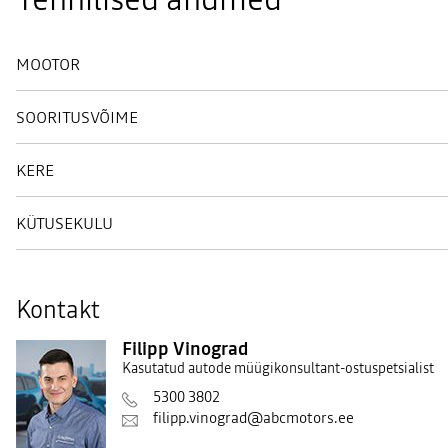
MOOTOR
SOORITUSVÕIME
KERE
KÜTUSEKULU
Kontakt
Filipp Vinograd
Kasutatud autode müügikonsultant-ostuspetsialist
5300 3802
filipp.vinograd@abcmotors.ee