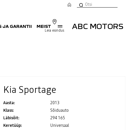
ABC MOTORS
 JA GARANTII
MEIST
Leia esindus
Kia Sportage
Aasta:
2013
Klass:
Sõiduauto
Läbisõit:
294 165
Keretüüp:
Universaal