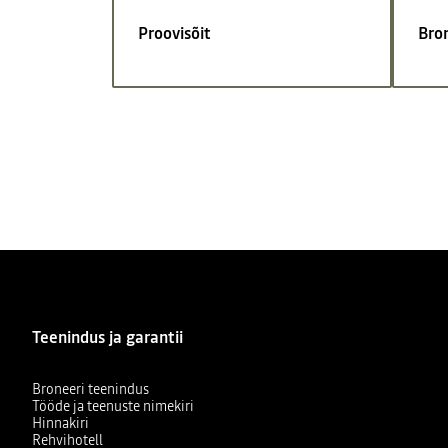
Proovisõit
Bro
Teenindus ja garantii
Broneeri teenindus
Tööde ja teenuste nimekiri
Hinnakiri
Rehvihotell