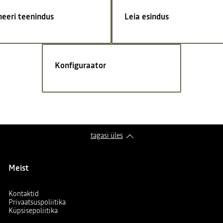
neeri teenindus
Leia esindus
Konfiguraator
tagasi üles
Meist
Kontaktid
Privaatsuspoliitika
Küpsisepoliitika