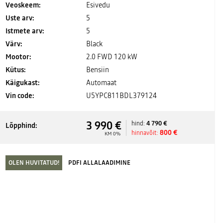
Veoskeem:
Esivedu
Uste arv:
5
Istmete arv:
5
Värv:
Black
Mootor:
2.0 FWD 120 kW
Kütus:
Bensiin
Käigukast:
Automaat
Vin code:
U5YPC811BDL379124
3 990 €
4 790 €
hind:
Lõpphind:
800 €
hinnavõit:
KM 0%
OLEN HUVITATUD!
PDFI ALLALAADIMINE