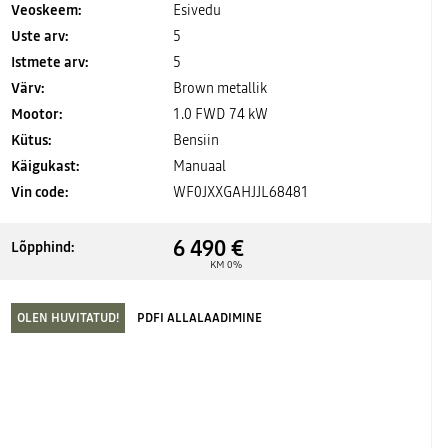
Veoskeem:
Esivedu
Uste arv:
5
Istmete arv:
5
Värv:
Brown metallik
Mootor:
1.0 FWD 74 kW
Kütus:
Bensiin
Käigukast:
Manuaal
Vin code:
WF0JXXGAHJJL68481
6 490 €
Lõpphind:
KM 0%
OLEN HUVITATUD!
PDFI ALLALAADIMINE