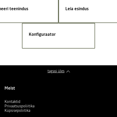
neeri teenindus
Leia esindus
Konfiguraator
tagasi üles
Meist
Kontaktid
Privaatsuspoliitika
Küpsisepoliitika