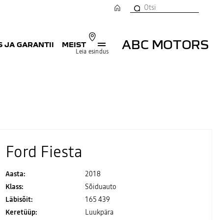
ABC MOTORS
 JA GARANTII
MEIST
Leia esindus
Ford Fiesta
Aasta:
2018
Klass:
Sõiduauto
Läbisõit:
165 439
Keretüüp:
Luukpära