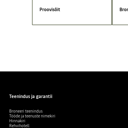
Proovisõit
Bro
Teenindus ja garantii
Broneeri teenindus
Tööde ja teenuste nimekiri
Hinnakiri
Rehvihotell