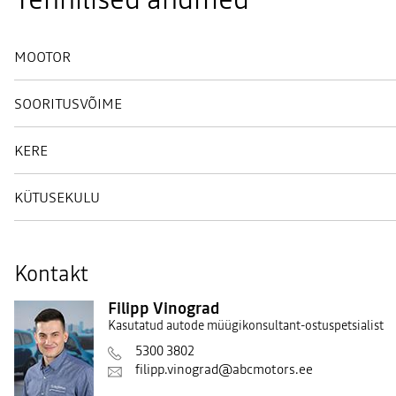
MOOTOR
SOORITUSVÕIME
KERE
KÜTUSEKULU
Kontakt
Filipp Vinograd
Kasutatud autode müügikonsultant-ostuspetsialist
5300 3802
filipp.vinograd@abcmotors.ee