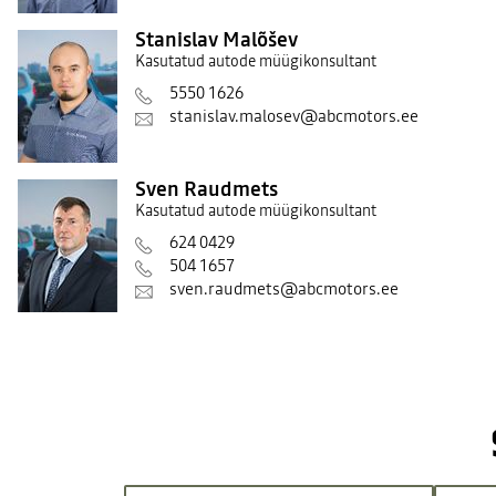
Stanislav Malõšev
Kasutatud autode müügikonsultant
5550 1626
stanislav.malosev@abcmotors.ee
Sven Raudmets
Kasutatud autode müügikonsultant
624 0429
504 1657
sven.raudmets@abcmotors.ee