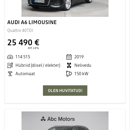
AUDI A6 LIMOUSINE
Quattro 40TDI
25 490 €
KM 24%
114 515
2019
Hübriid (diisel / elekter)
Nelivedu
Automaat
150 kW
OLEN HUVITATUD!