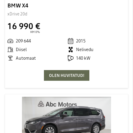
BMW X4
xDrive 20d
16 990 €
KM 0%
209 644
2015
Diisel
Nelivedu
Automaat
140 kW
OLEN HUVITATUD!