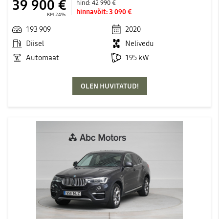
39 900 €
hind:
42 990 €
hinnavõit:
3 090 €
KM 24%
193 909
2020
Diisel
Nelivedu
Automaat
195 kW
OLEN HUVITATUD!