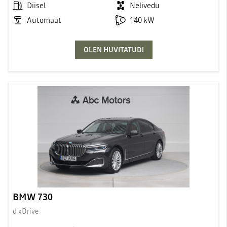
Diisel
Nelivedu
Automaat
140 kW
OLEN HUVITATUD!
BMW 730
d xDrive