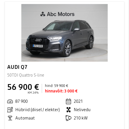
AUDI Q7
50TDI Quattro S-line
56 900 €
hind:
59 900 €
hinnavõit:
3 000 €
KM 24%
87 900
2021
Hübriid (diisel / elekter)
Nelivedu
Automaat
210 kW