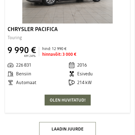
CHRYSLER PACIFICA
Touring
9 990 €
hind:
12 990 €
hinnavõit:
3 000 €
KM 24%
226 831
2016
Bensiin
Esivedu
Automaat
214 kW
OLEN HUVITATUD!
LAADIN JUURDE