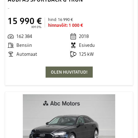
-
15 990 €
hind:
16 990 €
hinnavõit:
1 000 €
KM 0%
162 384
2018
Bensiin
Esivedu
Automaat
125 kW
OLEN HUVITATUD!