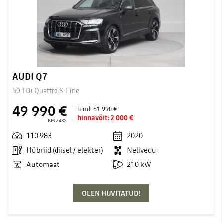
AUDI Q7
50 TDi Quattro S-Line
49 990 €
hind:
51 990 €
hinnavõit:
2 000 €
KM 24%
110 983
2020
Hübriid (diisel / elekter)
Nelivedu
Automaat
210 kW
OLEN HUVITATUD!