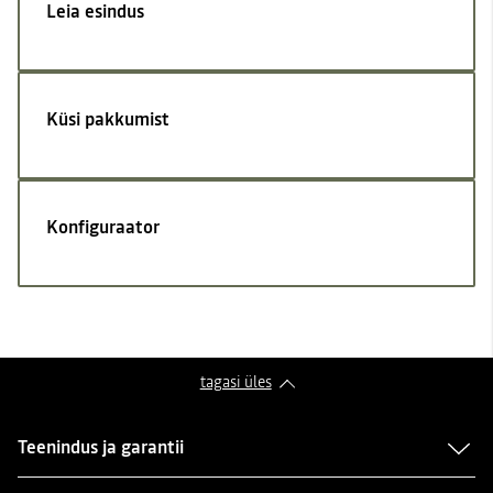
Leia esindus
Küsi pakkumist
Konfiguraator
tagasi üles
Teenindus ja garantii