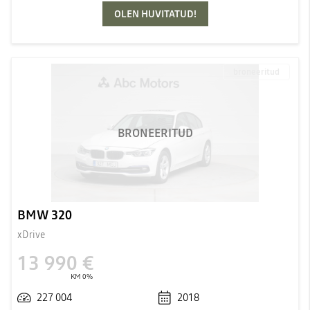
OLEN HUVITATUD!
broneeritud
BRONEERITUD
BMW 320
xDrive
13 990 €
KM 0%
227 004
2018