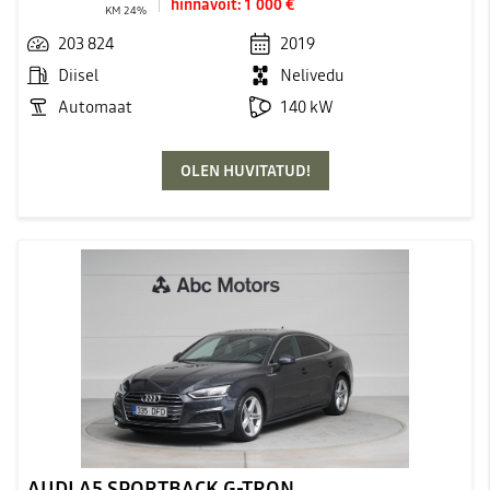
hinnavõit:
1 000 €
KM 24%
203 824
2019
Diisel
Nelivedu
Automaat
140 kW
OLEN HUVITATUD!
AUDI A5 SPORTBACK G-TRON