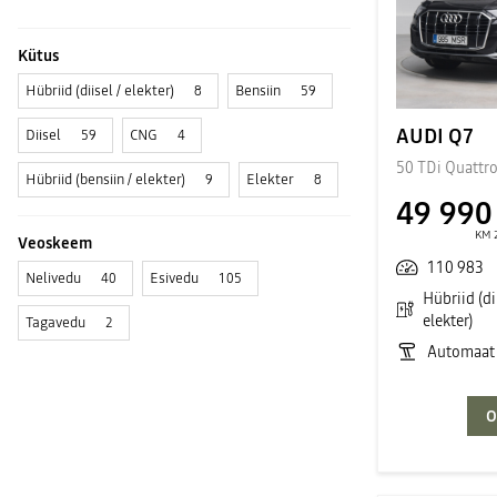
Kütus
Hübriid (diisel / elekter)
Bensiin
8
59
AUDI Q7
Diisel
CNG
59
4
50 TDi Quattro
Hübriid (bensiin / elekter)
Elekter
9
8
49 990
KM 
Veoskeem
110 983
Nelivedu
Esivedu
40
105
Hübriid (dii
elekter)
Tagavedu
2
Automaat
O