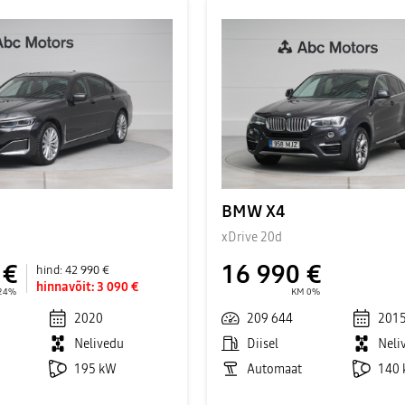
BMW X4
xDrive 20d
 €
16 990 €
hind:
42 990 €
hinnavõit:
3 090 €
24%
KM 0%
2020
209 644
201
Nelivedu
Diisel
Neli
195 kW
Automaat
140