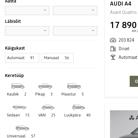
Aasta
AUDI A4
Avant Quattro
Läbisõit
17 890
KM 
203 824
Käigukast
Diisel
Automaat
Automaat
Manuaal
91
56
Keretüüp
O
Kaubik
Pikap
Maastur
2
3
5
Sedaan
VAN
Luukpära
15
25
40
Universaal
57