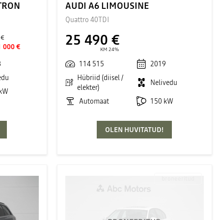
-TRON
AUDI A6 LIMOUSINE
Quattro 40TDI
25 490 €
 €
1 000 €
KM 24%
8
114 515
2019
edu
Hübriid (diisel /
Nelivedu
elekter)
 kW
Automaat
150 kW
OLEN HUVITATUD!
broneeritud