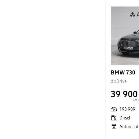
BMW 730
d xDrive
39 900
KM 
193 909
Diisel
Automaat