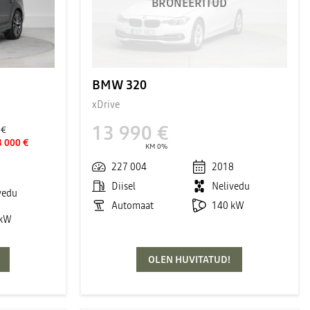
BRONEERITUD
BMW 320
xDrive
13 990 €
 €
3 000 €
KM 0%
1
227 004
2018
Diisel
Nelivedu
vedu
Automaat
140 kW
 kW
OLEN HUVITATUD!