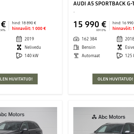
AUDI A5 SPORTBACK G
-
 €
15 990 €
hind:
18 890 €
hind:
16 990
hinnavõit:
1 000 €
hinnavõit:
24%
KM 0%
2019
162 384
201
Nelivedu
Bensiin
Esiv
140 kW
Automaat
125
LEN HUVITATUD!
OLEN HUVITATUD!