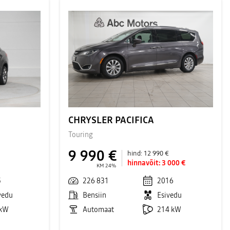
CHRYSLER PACIFICA
Touring
9 990 €
hind:
12 990 €
hinnavõit:
3 000 €
KM 24%
5
226 831
2016
vedu
Bensiin
Esivedu
 kW
Automaat
214 kW