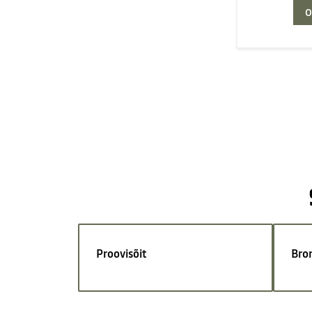
O
Proovisõit
Bro