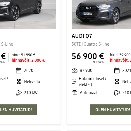
AUDI Q7
 S-Line
50TDI Quattro S-line
 €
56 900 €
hind:
51 990 €
hind:
59 900
hinnavõit:
2 000 €
hinnavõit:
24%
KM 24%
2020
87 900
202
sel /
Hübriid (diisel /
Nelivedu
Neli
elekter)
210 kW
Automaat
210
LEN HUVITATUD!
OLEN HUVITATUD!