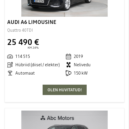
AUDI A6 LIMOUSINE
Quattro 40TDI
25 490 €
KM 24%
114 515
2019
Hübriid (diisel / elekter)
Nelivedu
Automaat
150 kW
OLEN HUVITATUD!