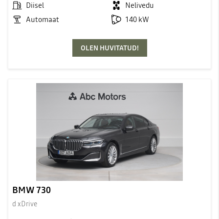
Diisel
Nelivedu
Automaat
140 kW
OLEN HUVITATUD!
BMW 730
d xDrive