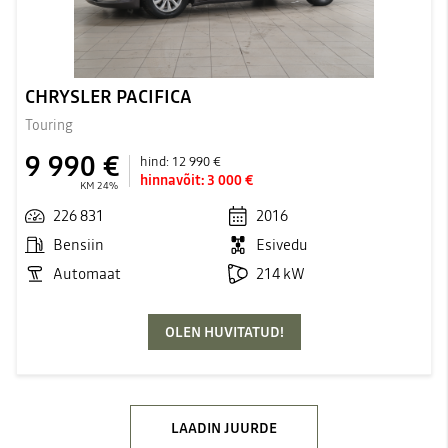
CHRYSLER PACIFICA
Touring
9 990 €
hind:
12 990 €
hinnavõit:
3 000 €
KM 24%
226 831
2016
Bensiin
Esivedu
Automaat
214 kW
OLEN HUVITATUD!
LAADIN JUURDE