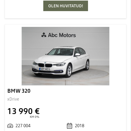
OLEN HUVITATUD!
BMW 320
xDrive
13 990 €
KM 0%
227 004
2018