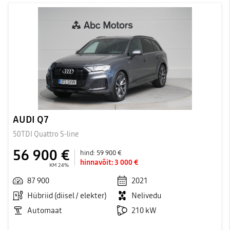
AUDI Q7
50TDI Quattro S-line
56 900 €
hind:
59 900 €
hinnavõit:
3 000 €
KM 24%
87 900
2021
Hübriid (diisel / elekter)
Nelivedu
Automaat
210 kW