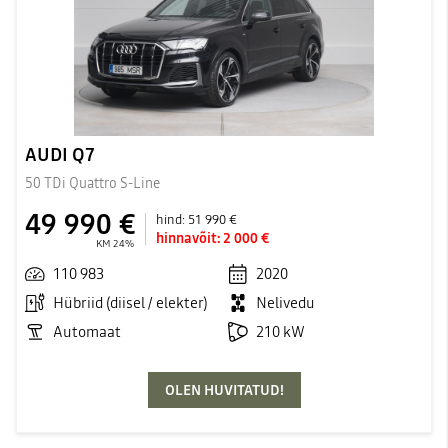
AUDI Q7
50 TDi Quattro S-Line
49 990 €
hind:
51 990 €
hinnavõit:
2 000 €
KM 24%
110 983
2020
Hübriid (diisel / elekter)
Nelivedu
Automaat
210 kW
OLEN HUVITATUD!