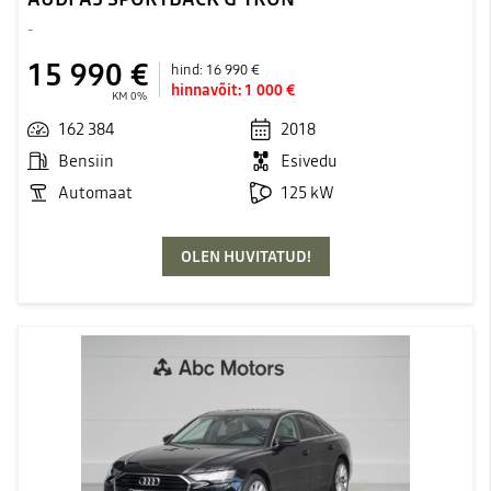
-
15 990 €
hind:
16 990 €
hinnavõit:
1 000 €
KM 0%
162 384
2018
Bensiin
Esivedu
Automaat
125 kW
OLEN HUVITATUD!