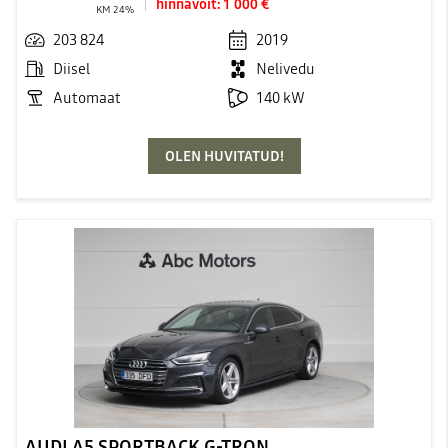
hinnavõit:
1 000 €
KM 24%
203 824
2019
Diisel
Nelivedu
Automaat
140 kW
OLEN HUVITATUD!
AUDI A5 SPORTBACK G-TRON