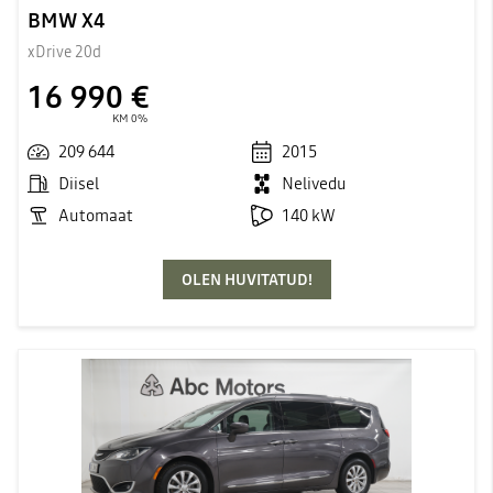
BMW X4
xDrive 20d
16 990 €
KM 0%
209 644
2015
Diisel
Nelivedu
Automaat
140 kW
OLEN HUVITATUD!