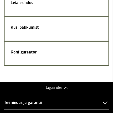
Leia esindus
Küsi pakkumist
Konfiguraator
tagasi üles
Teenindus ja garantii