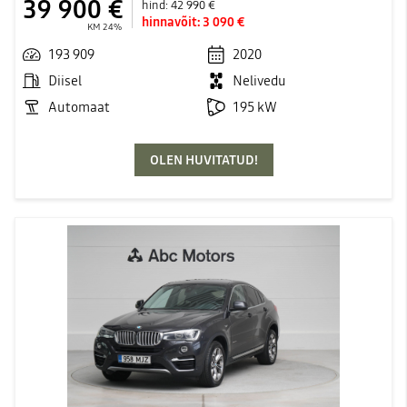
39 900 €
hind:
42 990 €
hinnavõit:
3 090 €
KM 24%
193 909
2020
Diisel
Nelivedu
Automaat
195 kW
OLEN HUVITATUD!