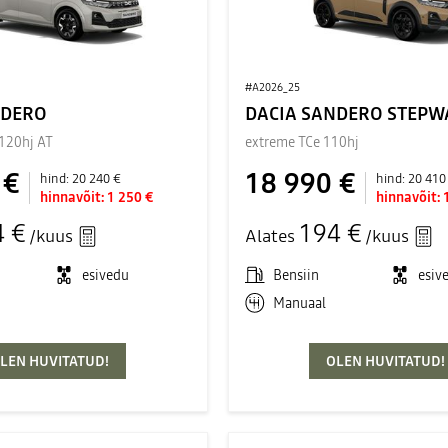
#A2026_25
NDERO
DACIA SANDERO STEPW
 120hj AT
extreme TCe 110hj
 €
18 990 €
hind:
20 240 €
hind:
20 410
hinnavõit:
1 250 €
hinnavõit:
4 €
194 €
/kuus
Alates
/kuus
esivedu
Bensiin
esiv
Manuaal
LEN HUVITATUD!
OLEN HUVITATUD!