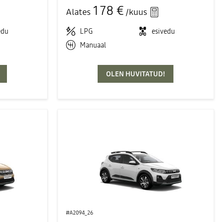
178 €
Alates
/kuus
edu
LPG
esivedu
Manuaal
OLEN HUVITATUD!
#A2094_26