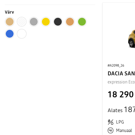
Värv
#A2098_26
DACIA SA
expression Ec
18 290
18
Alates
LPG
Manuaal