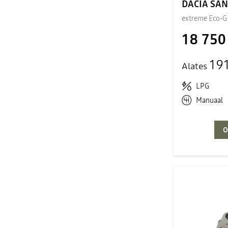
DACIA SA
extreme Eco-G
18 750
19
Alates
LPG
Manuaal
O