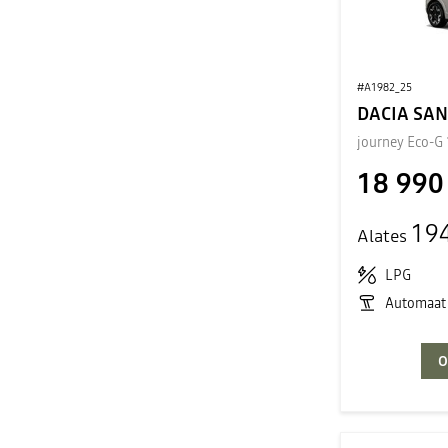
#A1982_25
DACIA SA
journey Eco-G
18 990
19
Alates
LPG
Automaat
O