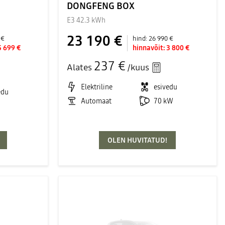
DONGFENG BOX
E3 42.3 kWh
23 190 €
 €
hind:
26 990 €
5 699 €
hinnavõit:
3 800 €
237 €
Alates
/kuus
Elektriline
esivedu
edu
Automaat
70 kW
OLEN HUVITATUD!