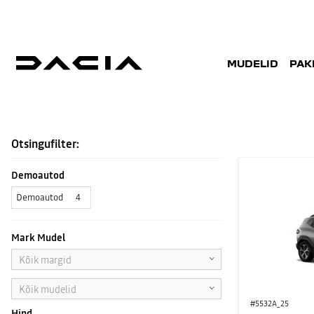
MUDELID
PAK
LAOAUTOD
Otsingufilter:
Demoautod
Demoautod
4
Mark Mudel
Kõik margid
Kõik mudelid
#5532A_25
Hind