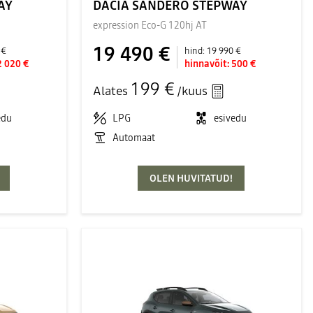
AY
DACIA SANDERO STEPWAY
expression Eco-G 120hj AT
19 490 €
 €
hind:
19 990 €
2 020 €
hinnavõit:
500 €
199 €
Alates
/kuus
edu
LPG
esivedu
Automaat
OLEN HUVITATUD!