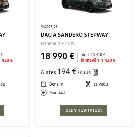
#A2027_25
AY
DACIA SANDERO STEPWAY
extreme TCe 110hj
18 990 €
 €
hind:
20 410 €
1 420 €
hinnavõit:
1 420 €
194 €
Alates
/kuus
edu
Bensiin
esivedu
Manuaal
OLEN HUVITATUD!