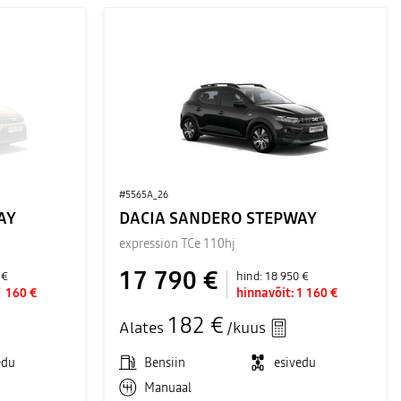
#5565A_26
AY
DACIA SANDERO STEPWAY
expression TCe 110hj
17 790 €
 €
hind:
18 950 €
1 160 €
hinnavõit:
1 160 €
182 €
Alates
/kuus
edu
Bensiin
esivedu
Manuaal