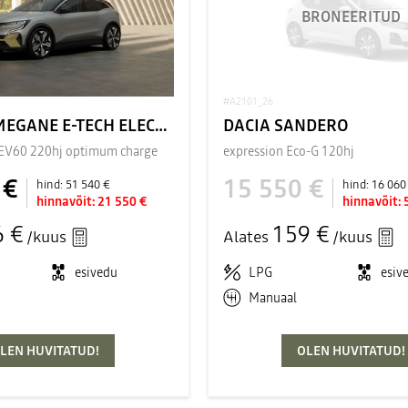
BRONEERITUD
#A2101_26
RENAULT MEGANE E-TECH ELECTRIC
DACIA SANDERO
 EV60 220hj optimum charge
expression Eco-G 120hj
 €
15 550 €
hind:
51 540 €
hind:
16 060
hinnavõit:
21 550 €
hinnavõit:
6 €
159 €
/kuus
Alates
/kuus
esivedu
LPG
esiv
Manuaal
LEN HUVITATUD!
OLEN HUVITATUD!