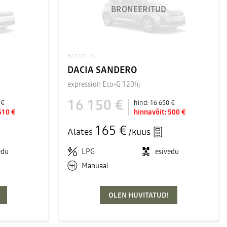
BRONEERITUD
#A2102_26
DACIA SANDERO
expression Eco-G 120hj
16 150 €
 €
hind:
16 650 €
510 €
hinnavõit:
500 €
165 €
Alates
/kuus
edu
LPG
esivedu
Manuaal
OLEN HUVITATUD!