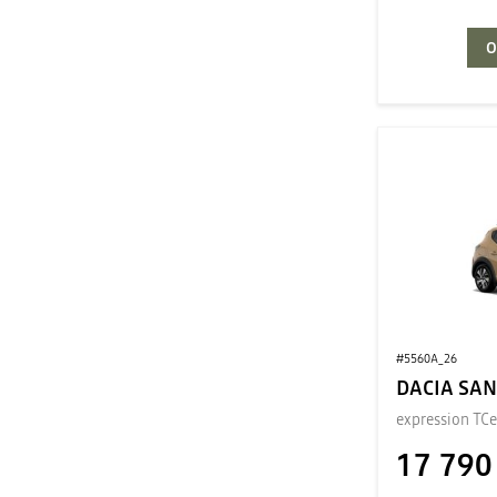
O
#5560A_26
DACIA SA
expression TCe
17 790