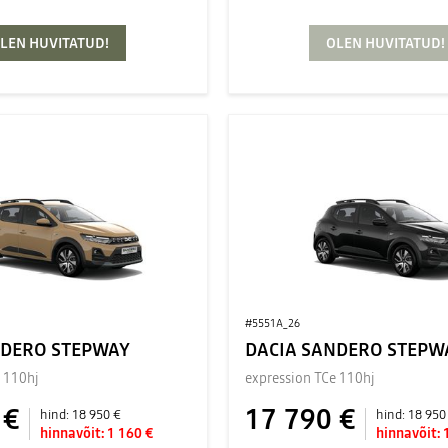
LEN HUVITATUD!
OLEN HUVITATUD!
#5551A_26
NDERO STEPWAY
DACIA SANDERO STEPW
 110hj
expression TCe 110hj
 €
17 790 €
hind:
18 950 €
hind:
18 950
hinnavõit:
1 160 €
hinnavõit: