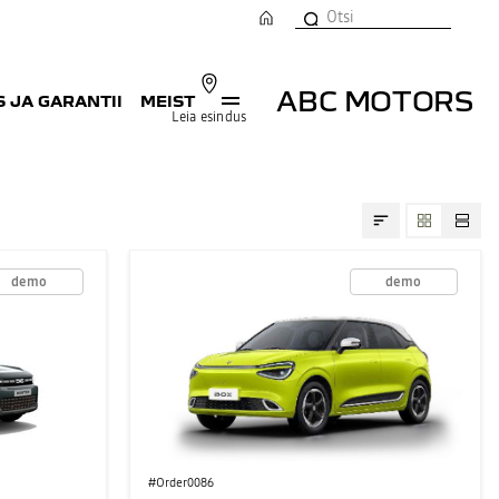
ABC MOTORS
 JA GARANTII
MEIST
Leia esindus
demo
demo
#Order0086