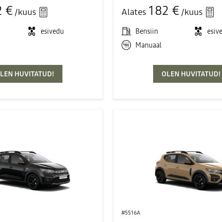
2 €
182 €
/kuus
Alates
/kuus
esivedu
Bensiin
esiv
Manuaal
LEN HUVITATUD!
OLEN HUVITATUD!
#5516A