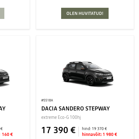
OLEN HUVITATUD!
#5518A
AY
DACIA SANDERO STEPWAY
extreme Eco-G 100hj
17 390 €
 €
hind:
19 370 €
1 160 €
hinnavõit:
1 980 €