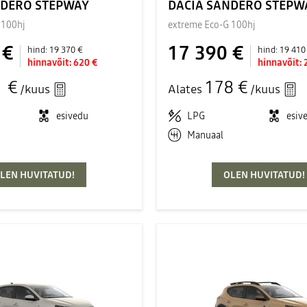
NDERO STEPWAY
DACIA SANDERO STEPW
 100hj
extreme Eco-G 100hj
 €
17 390 €
hind:
19 370 €
hind:
19 410
hinnavõit:
620 €
hinnavõit:
1 €
178 €
/kuus
Alates
/kuus
esivedu
LPG
esiv
Manuaal
LEN HUVITATUD!
OLEN HUVITATUD!