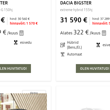
STER
DACIA BIGSTER
-G 150hj
extreme hybrid 155hj
 €
31 590 €
hind:
30 560 €
hind:
37 289
hinnavõit:
1 570 €
hinnavõit:
9 €
322 €
/kuus
Alates
/kuus
esivedu
Hübriid
esiv
(Bens./El.)
Automaat
LEN HUVITATUD!
OLEN HUVITATUD!
demo