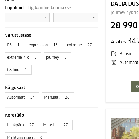
DACIA DU
Lõpphind
Ligikaudne kuumakse
journey hybrid
28 990
Varustustase
34
Alates
E3
expression
extreme
1
18
27
Bensiin
extreme 7-k
journey
5
8
Automaat
techno
1
O
Käigukast
Automaat
Manuaal
34
26
Keretüüp
Luukpära
Maastur
27
27
Mahtuniversaal
6