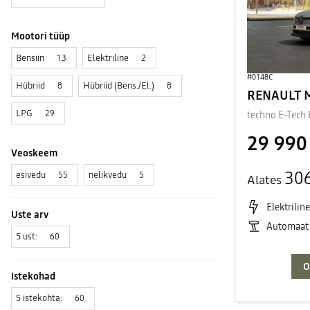
Mootori tüüp
Bensiin
Elektriline
13
2
#0148C
Hübriid
Hübriid (Bens./El.)
8
8
LPG
29
techno E-Tech
29 990
Veoskeem
30
esivedu
nelikvedu
55
5
Alates
Elektriline
Uste arv
Automaat
5 ust:
60
O
Istekohad
5 istekohta:
60