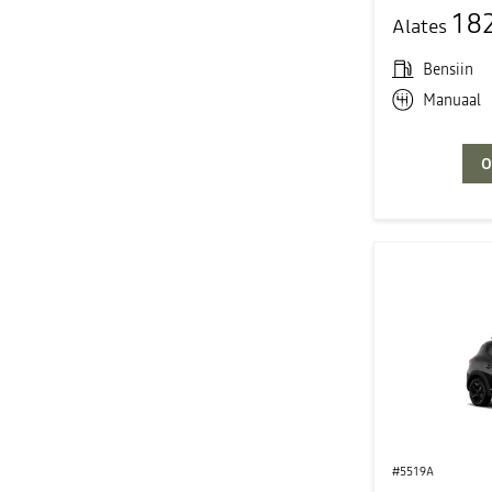
18
Alates
Bensiin
Manuaal
O
#5519A