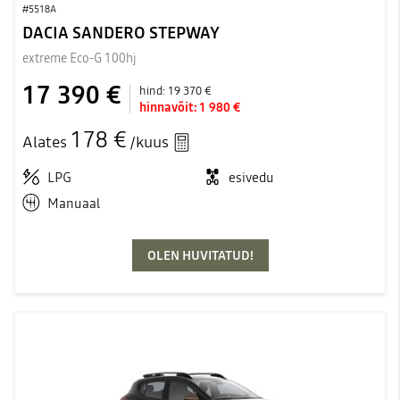
#5518A
DACIA SANDERO STEPWAY
extreme Eco-G 100hj
17 390 €
hind:
19 370 €
hinnavõit:
1 980 €
178 €
Alates
/kuus
LPG
esivedu
Manuaal
OLEN HUVITATUD!