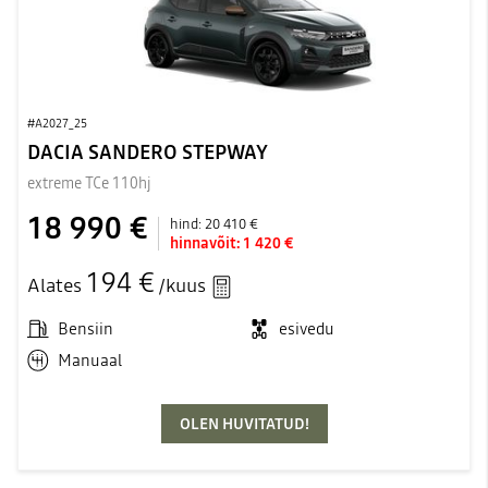
#A2027_25
DACIA SANDERO STEPWAY
extreme TCe 110hj
18 990 €
hind:
20 410 €
hinnavõit:
1 420 €
194 €
Alates
/kuus
Bensiin
esivedu
Manuaal
OLEN HUVITATUD!