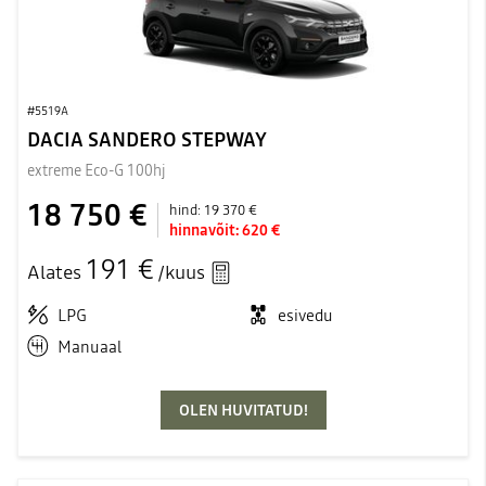
#5519A
DACIA SANDERO STEPWAY
extreme Eco-G 100hj
18 750 €
hind:
19 370 €
hinnavõit:
620 €
191 €
Alates
/kuus
LPG
esivedu
Manuaal
OLEN HUVITATUD!