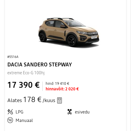
#5516A
DACIA SANDERO STEPWAY
extreme Eco-G 100hj
17 390 €
hind:
19 410 €
hinnavõit:
2 020 €
178 €
Alates
/kuus
LPG
esivedu
Manuaal