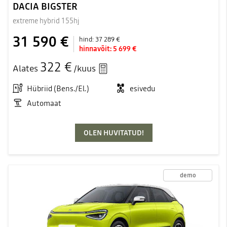
DACIA BIGSTER
extreme hybrid 155hj
31 590 €
hind:
37 289 €
hinnavõit:
5 699 €
322 €
Alates
/kuus
Hübriid (Bens./El.)
esivedu
Automaat
OLEN HUVITATUD!
demo