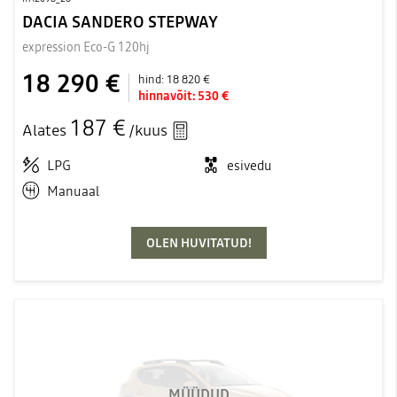
DACIA SANDERO STEPWAY
expression Eco-G 120hj
18 290 €
hind:
18 820 €
hinnavõit:
530 €
187 €
Alates
/kuus
LPG
esivedu
Manuaal
OLEN HUVITATUD!
MÜÜDUD