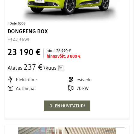
#Order0086
DONGFENG BOX
E3 42.3 kWh
23 190 €
hind:
26 990 €
hinnavõit:
3 800 €
237 €
Alates
/kuus
Elektriline
esivedu
Automaat
70 kW
OLEN HUVITATUD!
demo