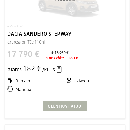
#5559A_26
DACIA SANDERO STEPWAY
expression TCe 110hj
17 790 €
hind:
18 950 €
hinnavõit:
1 160 €
182 €
Alates
/kuus
Bensiin
esivedu
Manuaal
OLEN HUVITATUD!