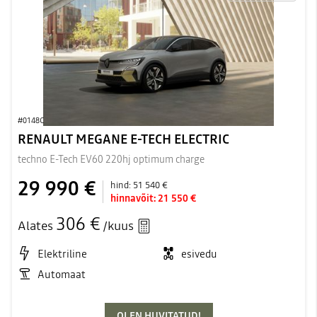
#0148C
RENAULT MEGANE E-TECH ELECTRIC
techno E-Tech EV60 220hj optimum charge
29 990 €
hind:
51 540 €
hinnavõit:
21 550 €
306 €
Alates
/kuus
Elektriline
esivedu
Automaat
OLEN HUVITATUD!