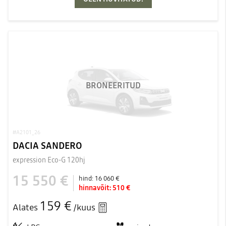
BRONEERITUD
#A2101_26
DACIA SANDERO
expression Eco-G 120hj
15 550 €
hind:
16 060 €
hinnavõit:
510 €
159 €
Alates
/kuus