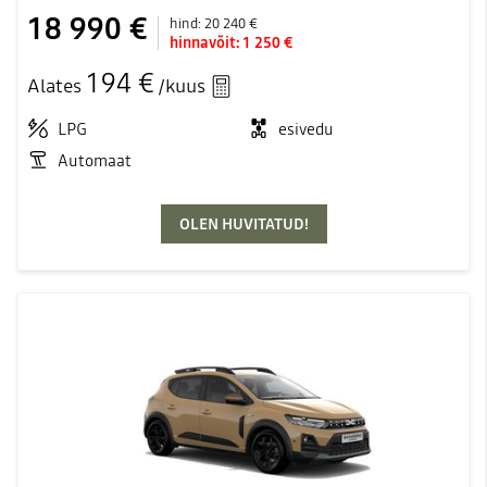
18 990 €
hind:
20 240 €
hinnavõit:
1 250 €
194 €
Alates
/kuus
LPG
esivedu
Automaat
OLEN HUVITATUD!