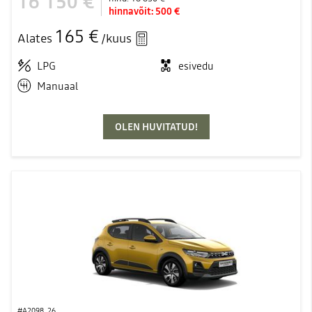
16 150 €
hinnavõit:
500 €
165 €
Alates
/kuus
LPG
esivedu
Manuaal
OLEN HUVITATUD!
#A2098_26