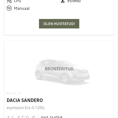
LPG
esivedu
Manuaal
OLEN HUVITATUD!
BRONEERITUD
#A2102_26
DACIA SANDERO
expression Eco-G 120hj
hind:
16 650 €