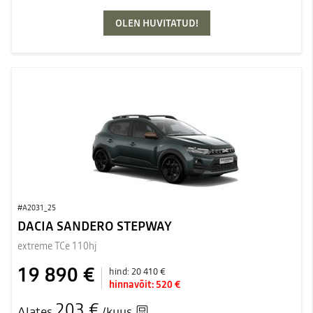
OLEN HUVITATUD!
#A2031_25
DACIA SANDERO STEPWAY
extreme TCe 110hj
19 890 €
hind:
20 410 €
hinnavõit:
520 €
203 €
Alates
/kuus