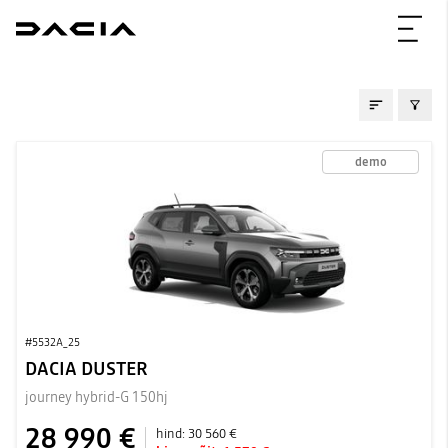
LAOAUTOD
demo
#5532A_25
DACIA DUSTER
journey hybrid-G 150hj
28 990 €
hind:
30 560 €