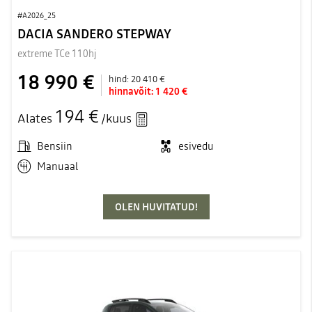
#A2026_25
DACIA SANDERO STEPWAY
extreme TCe 110hj
18 990 €
hind:
20 410 €
hinnavõit:
1 420 €
194 €
Alates
/kuus
Bensiin
esivedu
Manuaal
OLEN HUVITATUD!