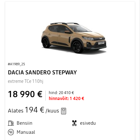
#A1989_25
DACIA SANDERO STEPWAY
extreme TCe 110hj
18 990 €
hind:
20 410 €
hinnavõit:
1 420 €
194 €
Alates
/kuus
Bensiin
esivedu
Manuaal