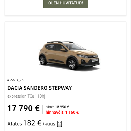
OLEN HUVITATUD!
#5560A_26
DACIA SANDERO STEPWAY
expression TCe 110hj
17 790 €
hind:
18 950 €
hinnavõit:
1 160 €
182 €
Alates
/kuus