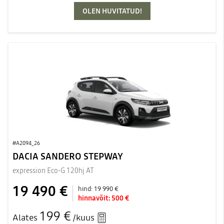
OLEN HUVITATUD!
#A2094_26
DACIA SANDERO STEPWAY
expression Eco-G 120hj AT
19 490 €
hind:
19 990 €
hinnavõit:
500 €
199 €
Alates
/kuus