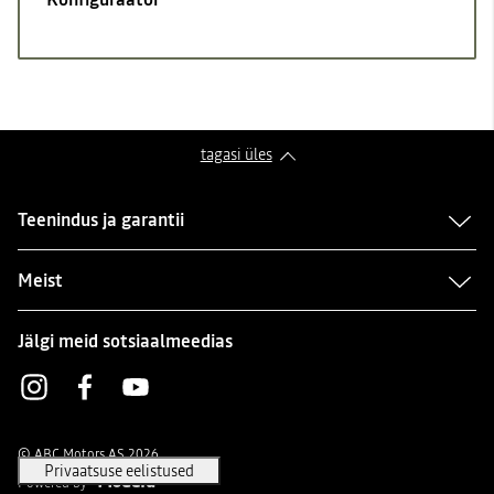
tagasi üles
Teenindus ja garantii
Meist
Jälgi meid sotsiaalmeedias
Instagram
Facebook
Youtube
© ABC Motors AS 2026
Powered by