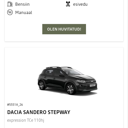
Bensiin
esivedu
Manuaal
OLEN HUVITATUD!
#5551A_26
DACIA SANDERO STEPWAY
expression TCe 110hj