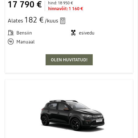
17 790 €
hind:
18 950 €
hinnavõit:
1 160 €
182 €
Alates
/kuus
Bensiin
esivedu
Manuaal
OLEN HUVITATUD!