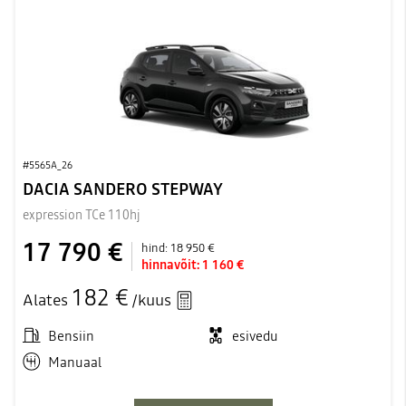
#5565A_26
DACIA SANDERO STEPWAY
expression TCe 110hj
17 790 €
hind:
18 950 €
hinnavõit:
1 160 €
182 €
Alates
/kuus
Bensiin
esivedu
Manuaal