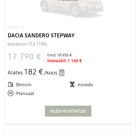
#5559A_26
DACIA SANDERO STEPWAY
expression TCe 110hj
17 790 €
hind:
18 950 €
hinnavõit:
1 160 €
182 €
Alates
/kuus
Bensiin
esivedu
Manuaal
OLEN HUVITATUD!