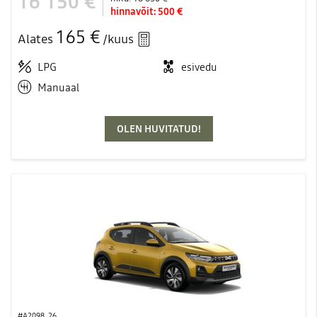
16 150 €
hinnavõit:
500 €
165 €
Alates
/kuus
LPG
esivedu
Manuaal
OLEN HUVITATUD!
#A2098_26