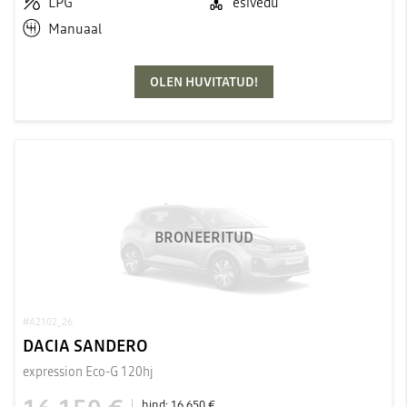
LPG
esivedu
Manuaal
OLEN HUVITATUD!
BRONEERITUD
#A2102_26
DACIA SANDERO
expression Eco-G 120hj
hind:
16 650 €