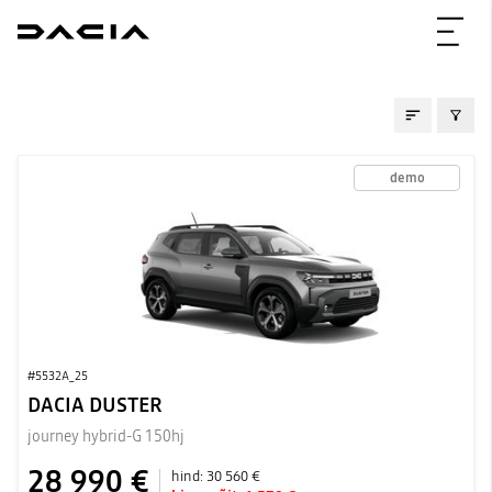
LAOAUTOD
demo
#5532A_25
DACIA DUSTER
journey hybrid-G 150hj
28 990 €
hind:
30 560 €