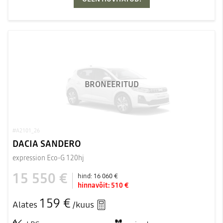
BRONEERITUD
#A2101_26
DACIA SANDERO
expression Eco-G 120hj
15 550 €
hind:
16 060 €
hinnavõit:
510 €
159 €
Alates
/kuus