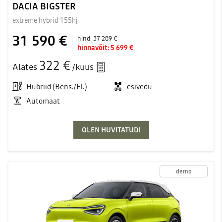
DACIA BIGSTER
extreme hybrid 155hj
31 590 €
hind:
37 289 €
hinnavõit:
5 699 €
322 €
Alates
/kuus
Hübriid (Bens./El.)
esivedu
Automaat
OLEN HUVITATUD!
demo