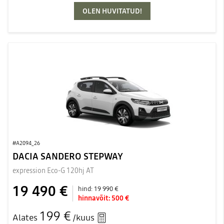
OLEN HUVITATUD!
#A2094_26
DACIA SANDERO STEPWAY
expression Eco-G 120hj AT
19 490 €
hind:
19 990 €
hinnavõit:
500 €
199 €
Alates
/kuus