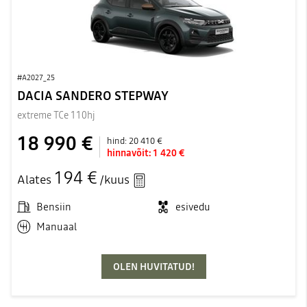
#A2027_25
DACIA SANDERO STEPWAY
extreme TCe 110hj
18 990 €
hind:
20 410 €
hinnavõit:
1 420 €
194 €
Alates
/kuus
Bensiin
esivedu
Manuaal
OLEN HUVITATUD!