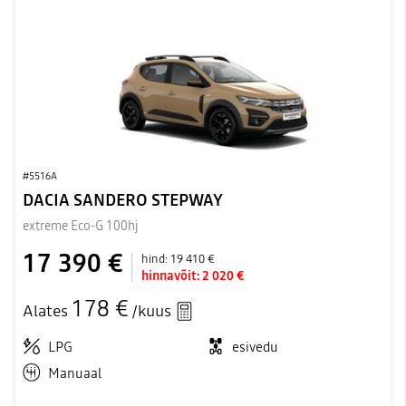
#5516A
DACIA SANDERO STEPWAY
extreme Eco-G 100hj
17 390 €
hind:
19 410 €
hinnavõit:
2 020 €
178 €
Alates
/kuus
LPG
esivedu
Manuaal