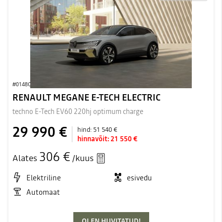
#0148C
RENAULT MEGANE E-TECH ELECTRIC
techno E-Tech EV60 220hj optimum charge
29 990 €
hind:
51 540 €
hinnavõit:
21 550 €
306 €
Alates
/kuus
Elektriline
esivedu
Automaat
OLEN HUVITATUD!