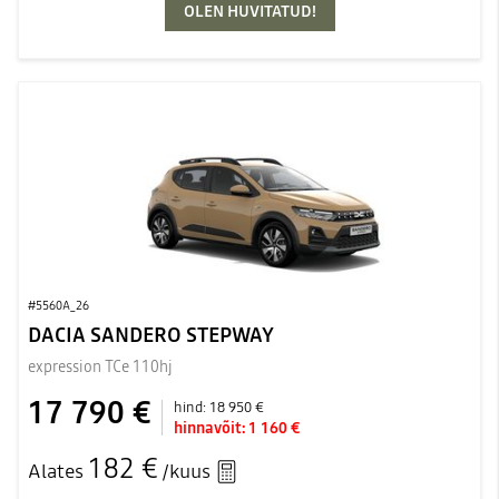
OLEN HUVITATUD!
#5560A_26
DACIA SANDERO STEPWAY
expression TCe 110hj
17 790 €
hind:
18 950 €
hinnavõit:
1 160 €
182 €
Alates
/kuus