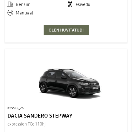
Bensiin
esivedu
Manuaal
OLEN HUVITATUD!
#5551A_26
DACIA SANDERO STEPWAY
expression TCe 110hj