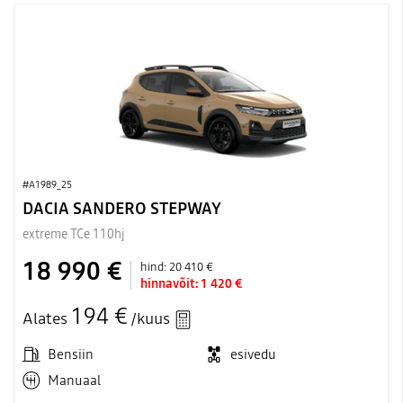
#A1989_25
DACIA SANDERO STEPWAY
extreme TCe 110hj
18 990 €
hind:
20 410 €
hinnavõit:
1 420 €
194 €
Alates
/kuus
Bensiin
esivedu
Manuaal