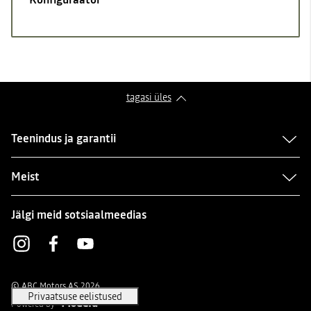
tagasi üles
Teenindus ja garantii
Meist
Jälgi meid sotsiaalmeedias
Instagram
Facebook
Youtube
© ABC Motors AS 2026
Powered by