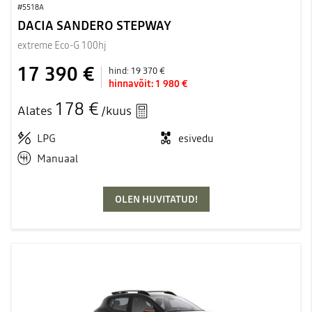
#5518A
DACIA SANDERO STEPWAY
extreme Eco-G 100hj
17 390 €
hind:
19 370 €
hinnavõit:
1 980 €
178 €
Alates
/kuus
LPG
esivedu
Manuaal
OLEN HUVITATUD!