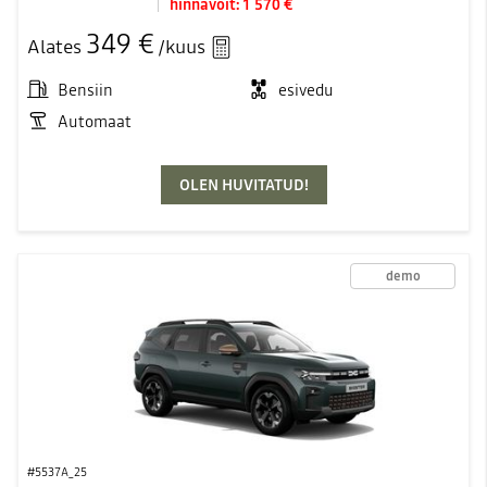
hinnavõit:
1 570 €
349 €
Alates
/kuus
Bensiin
esivedu
Automaat
OLEN HUVITATUD!
demo
#5537A_25