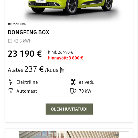
#Order0086
DONGFENG BOX
E3 42.3 kWh
23 190 €
hind:
26 990 €
hinnavõit:
3 800 €
237 €
Alates
/kuus
Elektriline
esivedu
Automaat
70 kW
OLEN HUVITATUD!
demo