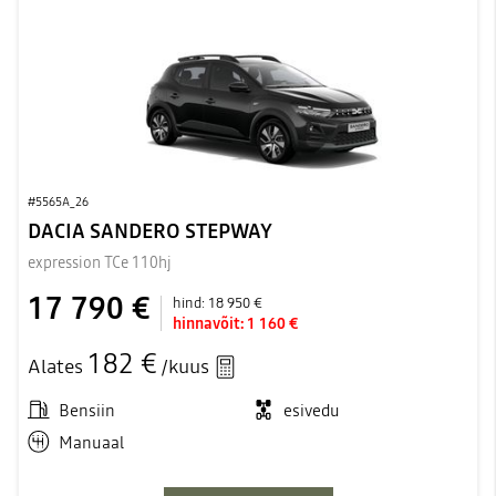
#5565A_26
DACIA SANDERO STEPWAY
expression TCe 110hj
17 790 €
hind:
18 950 €
hinnavõit:
1 160 €
182 €
Alates
/kuus
Bensiin
esivedu
Manuaal