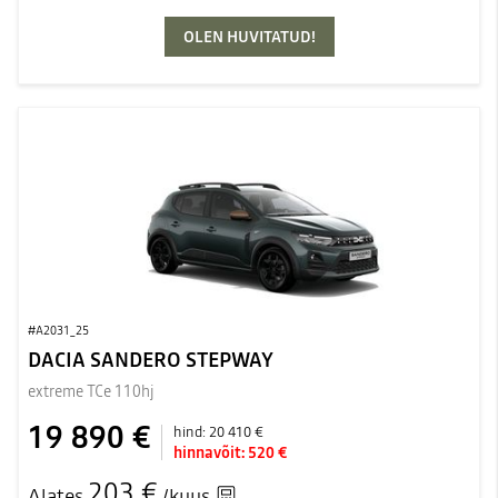
OLEN HUVITATUD!
#A2031_25
DACIA SANDERO STEPWAY
extreme TCe 110hj
19 890 €
hind:
20 410 €
hinnavõit:
520 €
203 €
Alates
/kuus