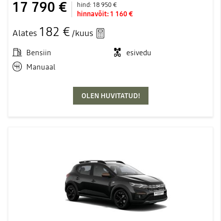
17 790 €
hind:
18 950 €
hinnavõit:
1 160 €
182 €
Alates
/kuus
Bensiin
esivedu
Manuaal
OLEN HUVITATUD!