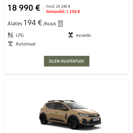
18 990 €
hind:
20 240 €
hinnavõit:
1 250 €
194 €
Alates
/kuus
LPG
esivedu
Automaat
OLEN HUVITATUD!