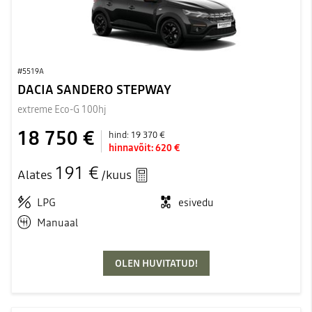
#5519A
DACIA SANDERO STEPWAY
extreme Eco-G 100hj
18 750 €
hind:
19 370 €
hinnavõit:
620 €
191 €
Alates
/kuus
LPG
esivedu
Manuaal
OLEN HUVITATUD!