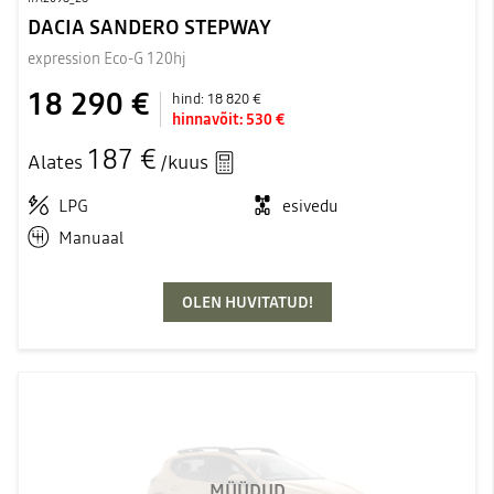
DACIA SANDERO STEPWAY
expression Eco-G 120hj
18 290 €
hind:
18 820 €
hinnavõit:
530 €
187 €
Alates
/kuus
LPG
esivedu
Manuaal
OLEN HUVITATUD!
MÜÜDUD