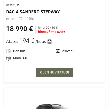
#A2026_25
DACIA SANDERO STEPWAY
extreme TCe 110hj
18 990 €
hind:
20 410 €
hinnavõit:
1 420 €
194 €
Alates
/kuus
Bensiin
esivedu
Manuaal
OLEN HUVITATUD!