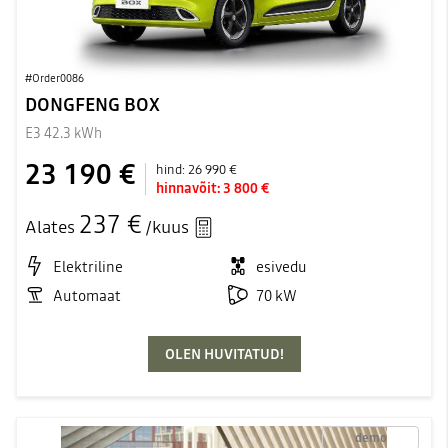
#Order0086
DONGFENG BOX
E3 42.3 kWh
23 190 €
hind:
26 990 €
hinnavõit:
3 800 €
237 €
Alates
/kuus
Elektriline
esivedu
Automaat
70 kW
OLEN HUVITATUD!
demo