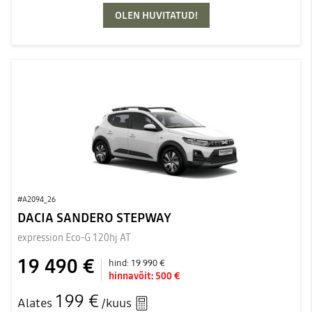
OLEN HUVITATUD!
#A2094_26
DACIA SANDERO STEPWAY
expression Eco-G 120hj AT
19 490 €
hind:
19 990 €
hinnavõit:
500 €
199 €
Alates
/kuus