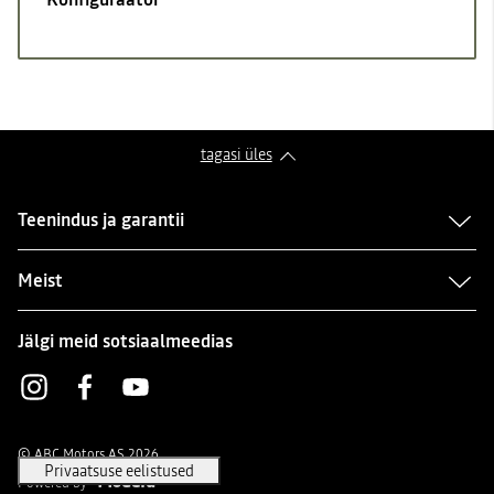
tagasi üles
Teenindus ja garantii
Meist
Jälgi meid sotsiaalmeedias
Instagram
Facebook
Youtube
© ABC Motors AS 2026
Powered by