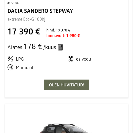
#5518A
DACIA SANDERO STEPWAY
extreme Eco-G 100hj
17 390 €
hind:
19 370 €
hinnavõit:
1 980 €
178 €
Alates
/kuus
LPG
esivedu
Manuaal
OLEN HUVITATUD!