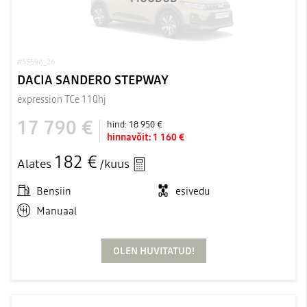
#5559A_26
DACIA SANDERO STEPWAY
expression TCe 110hj
17 790 €
hind:
18 950 €
hinnavõit:
1 160 €
182 €
Alates
/kuus
Bensiin
esivedu
Manuaal
OLEN HUVITATUD!