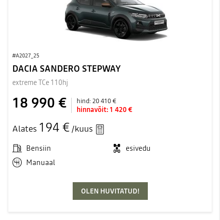
#A2027_25
DACIA SANDERO STEPWAY
extreme TCe 110hj
18 990 €
hind:
20 410 €
hinnavõit:
1 420 €
194 €
Alates
/kuus
Bensiin
esivedu
Manuaal
OLEN HUVITATUD!