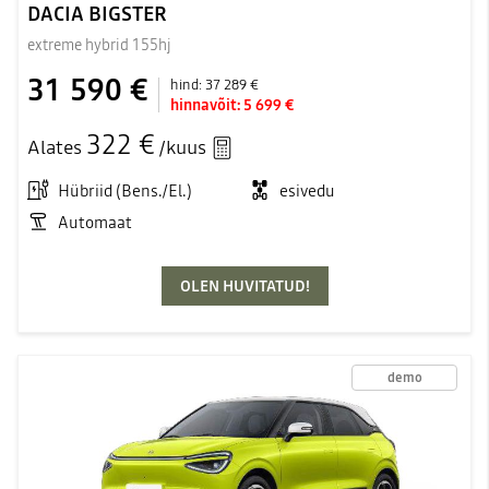
DACIA BIGSTER
extreme hybrid 155hj
31 590 €
hind:
37 289 €
hinnavõit:
5 699 €
322 €
Alates
/kuus
Hübriid (Bens./El.)
esivedu
Automaat
OLEN HUVITATUD!
demo