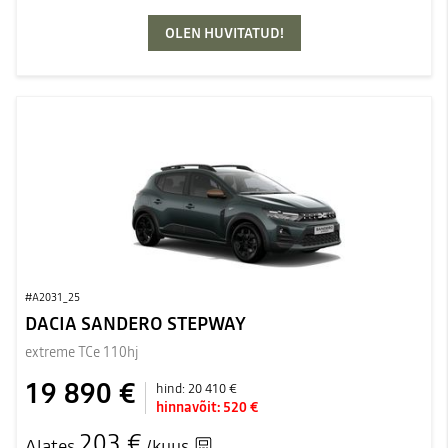
OLEN HUVITATUD!
#A2031_25
DACIA SANDERO STEPWAY
extreme TCe 110hj
19 890 €
hind:
20 410 €
hinnavõit:
520 €
203 €
Alates
/kuus