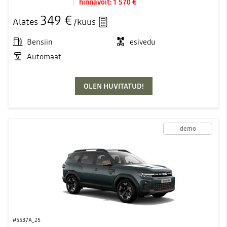
hinnavõit:
1 570 €
349 €
Alates
/kuus
Bensiin
esivedu
Automaat
OLEN HUVITATUD!
demo
#5537A_25