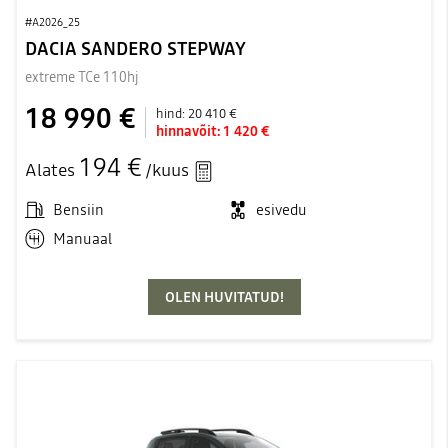
#A2026_25
DACIA SANDERO STEPWAY
extreme TCe 110hj
18 990 €
hind:
20 410 €
hinnavõit:
1 420 €
194 €
Alates
/kuus
Bensiin
esivedu
Manuaal
OLEN HUVITATUD!