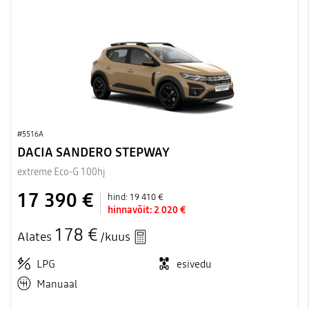
#5516A
DACIA SANDERO STEPWAY
extreme Eco-G 100hj
17 390 €
hind:
19 410 €
hinnavõit:
2 020 €
178 €
Alates
/kuus
LPG
esivedu
Manuaal