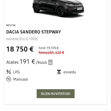
#5519A
DACIA SANDERO STEPWAY
extreme Eco-G 100hj
18 750 €
hind:
19 370 €
hinnavõit:
620 €
191 €
Alates
/kuus
LPG
esivedu
Manuaal
OLEN HUVITATUD!