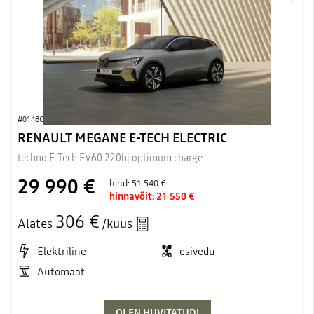
#0148C
RENAULT MEGANE E-TECH ELECTRIC
techno E-Tech EV60 220hj optimum charge
29 990 €
hind:
51 540 €
hinnavõit:
21 550 €
306 €
Alates
/kuus
Elektriline
esivedu
Automaat
OLEN HUVITATUD!