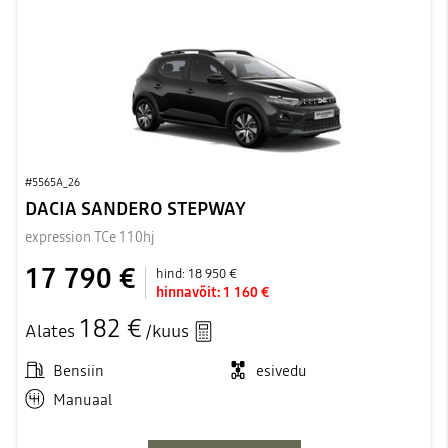
#5565A_26
DACIA SANDERO STEPWAY
expression TCe 110hj
17 790 €
hind:
18 950 €
hinnavõit:
1 160 €
182 €
Alates
/kuus
Bensiin
esivedu
Manuaal