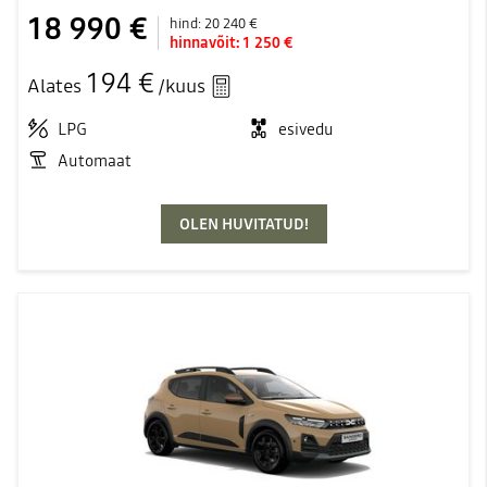
18 990 €
hind:
20 240 €
hinnavõit:
1 250 €
194 €
Alates
/kuus
LPG
esivedu
Automaat
OLEN HUVITATUD!