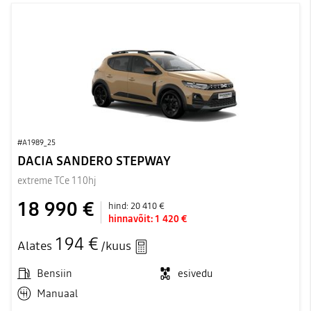
#A1989_25
DACIA SANDERO STEPWAY
extreme TCe 110hj
18 990 €
hind:
20 410 €
hinnavõit:
1 420 €
194 €
Alates
/kuus
Bensiin
esivedu
Manuaal