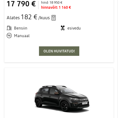
17 790 €
hind:
18 950 €
hinnavõit:
1 160 €
182 €
Alates
/kuus
Bensiin
esivedu
Manuaal
OLEN HUVITATUD!