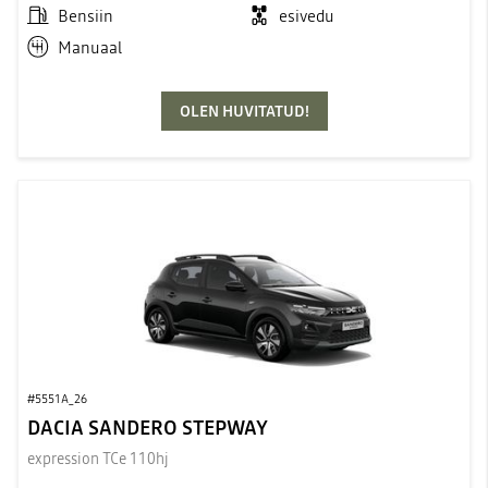
Bensiin
esivedu
Manuaal
OLEN HUVITATUD!
#5551A_26
DACIA SANDERO STEPWAY
expression TCe 110hj