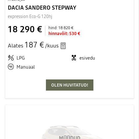
DACIA SANDERO STEPWAY
expression Eco-G 120hj
18 290 €
hind:
18 820 €
hinnavõit:
530 €
187 €
Alates
/kuus
LPG
esivedu
Manuaal
OLEN HUVITATUD!
MÜÜDUD