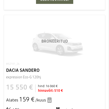
BRONEERITUD
#A2101_26
DACIA SANDERO
expression Eco-G 120hj
15 550 €
hind:
16 060 €
hinnavõit:
510 €
159 €
Alates
/kuus