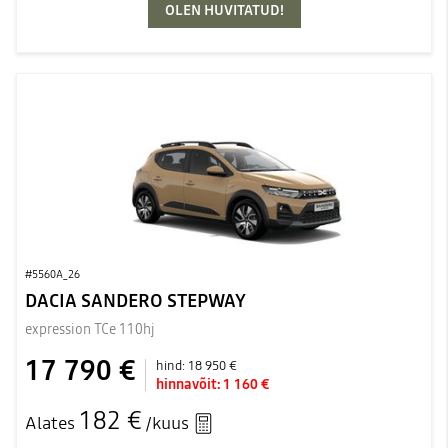
OLEN HUVITATUD!
#5560A_26
DACIA SANDERO STEPWAY
expression TCe 110hj
17 790 €
hind:
18 950 €
hinnavõit:
1 160 €
182 €
Alates
/kuus