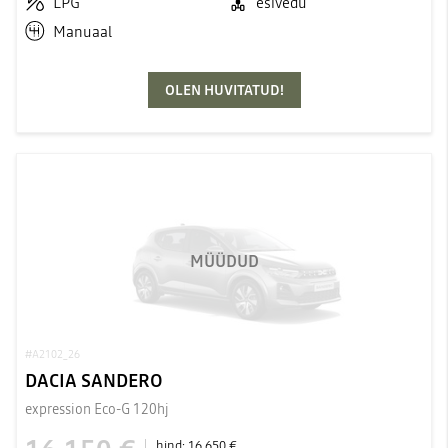
LPG
esivedu
Manuaal
OLEN HUVITATUD!
MÜÜDUD
#A2102_26
DACIA SANDERO
expression Eco-G 120hj
hind:
16 650 €