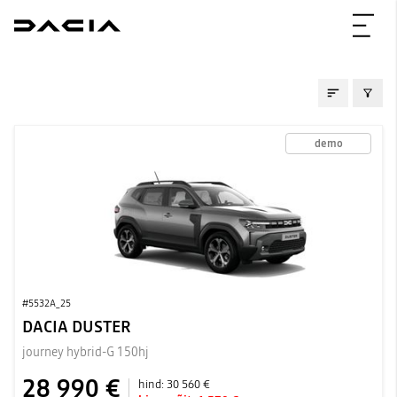
LAOAUTOD
demo
#5532A_25
DACIA DUSTER
journey hybrid-G 150hj
28 990 €
hind:
30 560 €